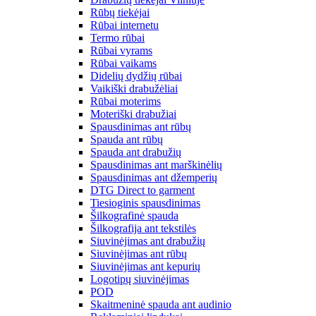
Rūbų tiekėjai
Rūbai internetu
Termo rūbai
Rūbai vyrams
Rūbai vaikams
Didelių dydžių rūbai
Vaikiški drabužėliai
Rūbai moterims
Moteriški drabužiai
Spausdinimas ant rūbų
Spauda ant rūbų
Spauda ant drabužių
Spausdinimas ant marškinėlių
Spausdinimas ant džemperių
DTG Direct to garment
Tiesioginis spausdinimas
Šilkografinė spauda
Šilkografija ant tekstilės
Siuvinėjimas ant drabužių
Siuvinėjimas ant rūbų
Siuvinėjimas ant kepurių
Logotipų siuvinėjimas
POD
Skaitmeninė spauda ant audinio