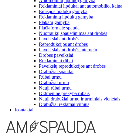
Automobilių lipdukų gamyba
Reklaminiai lipdukai ant automobilio, kaina
Emisijos lipdukų gamyba
Reklaminių lipdukų gamyba
Plakatų gamyba
Plačiaformatė spauda
Nuotraukų spausdinimas ant drobės
Paveikslai ant drobės
Reprodukcijos ant drobės
Paveikslai ant drobės internetu
Drobės paveikslai
Reklaminiai rūbai
Paveikslų reprodukcijos ant drobės
Drabužiai spaudai
Rūbai urmu
Drabužiai urmu
Nauji rūbai urmu
Didmeninė prekyba rūbais
Nauji drabužiai urmu ir urminiais vienetais
Drabužiai reklamai vilnius
Kontaktai