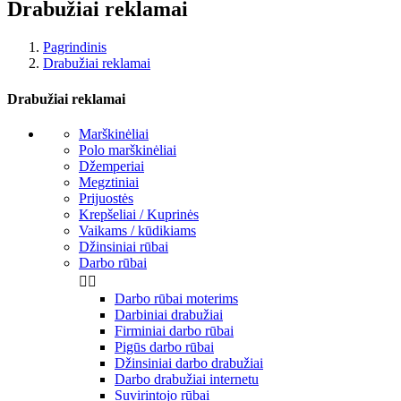
Drabužiai reklamai
Pagrindinis
Drabužiai reklamai
Drabužiai reklamai
Marškinėliai
Polo marškinėliai
Džemperiai
Megztiniai
Prijuostės
Krepšeliai / Kuprinės
Vaikams / kūdikiams
Džinsiniai rūbai
Darbo rūbai


Darbo rūbai moterims
Darbiniai drabužiai
Firminiai darbo rūbai
Pigūs darbo rūbai
Džinsiniai darbo drabužiai
Darbo drabužiai internetu
Suvirintojo rūbai