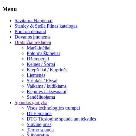
Menu
Savitarna
Naujiena!
Stanley & Stella
Pilnas katalogas
Print on demand
Dovanos įmonėms
Drabužiai reklamai
Marškinėliai
Polo marškinėliai
Džemperiai
Kelnės / Šortai
Krepšeliai / Kuprinės
Liemenės
Striukės / Flysai
Vaikams / kūdikiams
Kepurės / aksesuarai
Sandėliuojama
Spaudos gamyba
Visos technologijos trumpai
DTF Spauda
DTG Tiesioginė spauda ant tekstilės
Siuvinėjimas
Termo spauda
Šilkografija