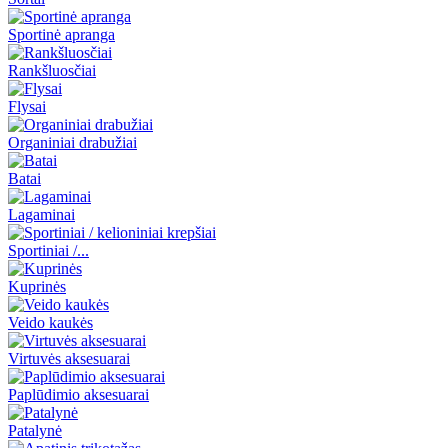
Sportinė apranga
Rankšluosčiai
Flysai
Organiniai drabužiai
Batai
Lagaminai
Sportiniai /...
Kuprinės
Veido kaukės
Virtuvės aksesuarai
Paplūdimio aksesuarai
Patalynė