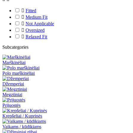

Fitted

Medium Fit

Not Applicable

Oversized

Relaxed Fit
Subcategories
Marškinėliai
Polo marškinėliai
Džemperiai
Megztiniai
Prijuostės
Krepšeliai / Kuprinės
Vaikams / kūdikiams