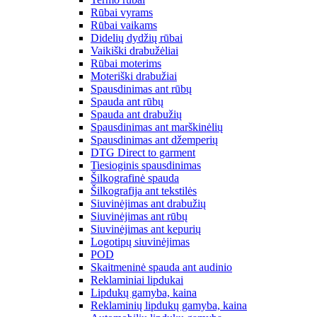
Rūbai vyrams
Rūbai vaikams
Didelių dydžių rūbai
Vaikiški drabužėliai
Rūbai moterims
Moteriški drabužiai
Spausdinimas ant rūbų
Spauda ant rūbų
Spauda ant drabužių
Spausdinimas ant marškinėlių
Spausdinimas ant džemperių
DTG Direct to garment
Tiesioginis spausdinimas
Šilkografinė spauda
Šilkografija ant tekstilės
Siuvinėjimas ant drabužių
Siuvinėjimas ant rūbų
Siuvinėjimas ant kepurių
Logotipų siuvinėjimas
POD
Skaitmeninė spauda ant audinio
Reklaminiai lipdukai
Lipdukų gamyba, kaina
Reklaminių lipdukų gamyba, kaina