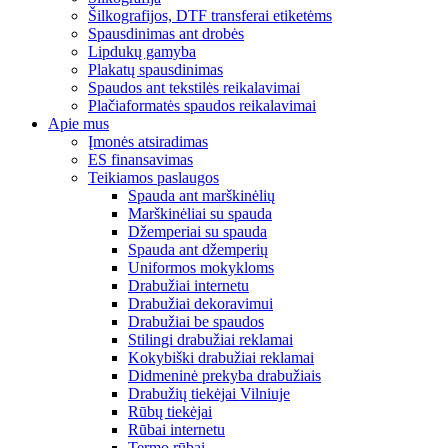
Šilkografijos, DTF transferai etiketėms
Spausdinimas ant drobės
Lipdukų gamyba
Plakatų spausdinimas
Spaudos ant tekstilės reikalavimai
Plačiaformatės spaudos reikalavimai
Apie mus
Įmonės atsiradimas
ES finansavimas
Teikiamos paslaugos
Spauda ant marškinėlių
Marškinėliai su spauda
Džemperiai su spauda
Spauda ant džemperių
Uniformos mokykloms
Drabužiai internetu
Drabužiai dekoravimui
Drabužiai be spaudos
Stilingi drabužiai reklamai
Kokybiški drabužiai reklamai
Didmeninė prekyba drabužiais
Drabužių tiekėjai Vilniuje
Rūbų tiekėjai
Rūbai internetu
Termo rūbai