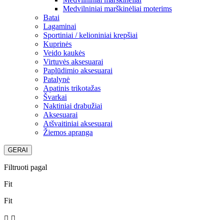
Medvilniniai marškinėliai moterims
Batai
Lagaminai
Sportiniai / kelioniniai krepšiai
Kuprinės
Veido kaukės
Virtuvės aksesuarai
Paplūdimio aksesuarai
Patalynė
Apatinis trikotažas
Švarkai
Naktiniai drabužiai
Aksesuarai
Atšvaitiniai aksesuarai
Žiemos apranga
GERAI
Filtruoti pagal
Fit
Fit

