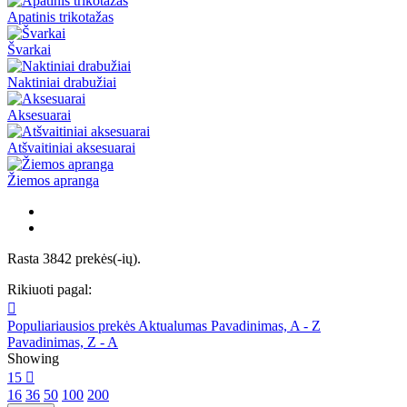
Apatinis trikotažas
Švarkai
Naktiniai drabužiai
Aksesuarai
Atšvaitiniai aksesuarai
Žiemos apranga
Rasta 3842 prekės(-ių).
Rikiuoti pagal:

Populiariausios prekės
Aktualumas
Pavadinimas, A - Z
Pavadinimas, Z - A
Showing
15

16
36
50
100
200