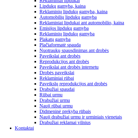
Reklaminiai lipdukai
Lipdukų gamyba, kaina
Reklaminių lipdukų gamyba, kaina
Automobilių lipdukų gamyba
Reklaminiai lipdukai ant automobilio, kaina
Emisijos lipdukų gamyba
Reklaminių lipdukų gamyba
Plakatų gamyba
Plačiaformatė spauda
Nuotraukų spausdinimas ant drobės
Paveikslai ant drobės
Reprodukcijos ant drobės
Paveikslai ant drobės internetu
Drobės paveikslai
Reklaminiai rūbai
Paveikslų reprodukcijos ant drobės
Drabužiai spaudai
Rūbai urmu
Drabužiai urmu
Nauji rūbai urmu
Didmeninė prekyba rūbais
Nauji drabužiai urmu ir urminiais vienetais
Drabužiai reklamai vilnius
Kontaktai