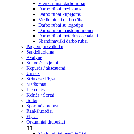
Vienkartiniai darbo rūbai
Darbo rūbai medikams
Darbo rūbai kirpėjoms
Medicininiai darbo rūbai
Darbo rūbai su logotipu
Darbo rūbai maisto pramonei
Darbo rūbai moterims - chalatai
Skandinaviški darbo rūbai
Pagalvių užvalkalai
Sandėliuojama
Avalynė
Suknelės, sijonai
Kepurės / aksesuarai
Unisex
Striukės / Flysai
Marškiniai
Liemenės
Kelnės / Šortai
Šortai
Sportinė apranga
Rankšluosčiai
Flysai
Organiniai drabužiai


Medvilniniai marškinėliai