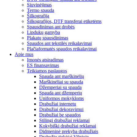
Siuvinėjimas
Termo spauda
Šilkografija
Šilkografijos, DTF transferai etiketėms
Spausdinimas ant drobės
Lipdukų gamyba
Plakatų spausdinimas
Spaudos ant tekstilės reikalavimai
Plačiaformatės spaudos reikalavimai
Apie mus
Įmonės atsiradimas
ES finansavimas
Teikiamos paslaugos
Spauda ant marškinėlių
Marškinėliai su spauda
Džemperiai su spauda
Spauda ant džemperių
Uniformos mokykloms
Drabužiai internetu
Drabužiai dekoravimui
Drabužiai be spaudos
Stilingi drabužiai reklamai
Kokybiški drabužiai reklamai
Didmeninė prekyba drabužiais
Drabužių tiekėjai Vilniuje