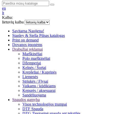
en
lt
Kalba:
lietuvių kalba
Savitarna
Naujiena!
Stanley & Stella
Pilnas katalogas
Print on demand
Dovanos įmonėms
Drabužiai reklamai
Marškinėliai
Polo marškinėliai
Džemperiai
Kelnės / Šortai
Krepšeliai / Kuprinės
Liemenės
Striukės / Flysai
Vaikams / kūdikiams
Kepurės / aksesuarai
Sandėliuojama
Spaudos gamyba
Visos technologijos trumpai
DTF Spauda
DTG Tiesioginė spauda ant tekstilės