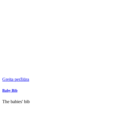
Greita peržiūra
Baby Bib
The babies' bib