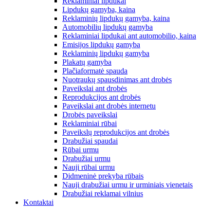
Reklaminiai lipdukai
Lipdukų gamyba, kaina
Reklaminių lipdukų gamyba, kaina
Automobilių lipdukų gamyba
Reklaminiai lipdukai ant automobilio, kaina
Emisijos lipdukų gamyba
Reklaminių lipdukų gamyba
Plakatų gamyba
Plačiaformatė spauda
Nuotraukų spausdinimas ant drobės
Paveikslai ant drobės
Reprodukcijos ant drobės
Paveikslai ant drobės internetu
Drobės paveikslai
Reklaminiai rūbai
Paveikslų reprodukcijos ant drobės
Drabužiai spaudai
Rūbai urmu
Drabužiai urmu
Nauji rūbai urmu
Didmeninė prekyba rūbais
Nauji drabužiai urmu ir urminiais vienetais
Drabužiai reklamai vilnius
Kontaktai