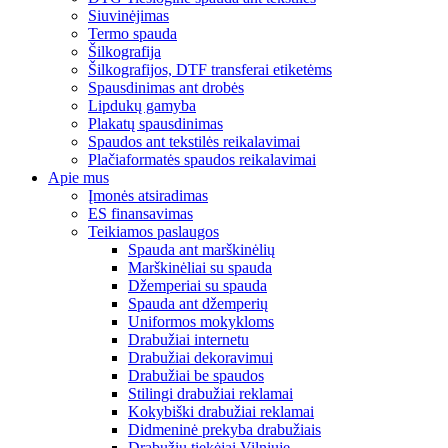
Siuvinėjimas
Termo spauda
Šilkografija
Šilkografijos, DTF transferai etiketėms
Spausdinimas ant drobės
Lipdukų gamyba
Plakatų spausdinimas
Spaudos ant tekstilės reikalavimai
Plačiaformatės spaudos reikalavimai
Apie mus
Įmonės atsiradimas
ES finansavimas
Teikiamos paslaugos
Spauda ant marškinėlių
Marškinėliai su spauda
Džemperiai su spauda
Spauda ant džemperių
Uniformos mokykloms
Drabužiai internetu
Drabužiai dekoravimui
Drabužiai be spaudos
Stilingi drabužiai reklamai
Kokybiški drabužiai reklamai
Didmeninė prekyba drabužiais
Drabužių tiekėjai Vilniuje