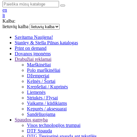
en
lt
Kalba:
lietuvių kalba
Savitarna
Naujiena!
Stanley & Stella
Pilnas katalogas
Print on demand
Dovanos įmonėms
Drabužiai reklamai
Marškinėliai
Polo marškinėliai
Džemperiai
Kelnės / Šortai
Krepšeliai / Kuprinės
Liemenės
Striukės / Flysai
Vaikams / kūdikiams
Kepurės / aksesuarai
Sandėliuojama
Spaudos gamyba
Visos technologijos trumpai
DTF Spauda
DTG Tiesioginė spauda ant tekstilės