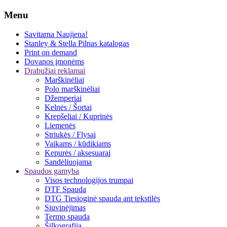
Menu
Savitarna
Naujiena!
Stanley & Stella
Pilnas katalogas
Print on demand
Dovanos įmonėms
Drabužiai reklamai
Marškinėliai
Polo marškinėliai
Džemperiai
Kelnės / Šortai
Krepšeliai / Kuprinės
Liemenės
Striukės / Flysai
Vaikams / kūdikiams
Kepurės / aksesuarai
Sandėliuojama
Spaudos gamyba
Visos technologijos trumpai
DTF Spauda
DTG Tiesioginė spauda ant tekstilės
Siuvinėjimas
Termo spauda
Šilkografija