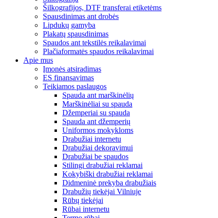
Šilkografijos, DTF transferai etiketėms
Spausdinimas ant drobės
Lipdukų gamyba
Plakatų spausdinimas
Spaudos ant tekstilės reikalavimai
Plačiaformatės spaudos reikalavimai
Apie mus
Įmonės atsiradimas
ES finansavimas
Teikiamos paslaugos
Spauda ant marškinėlių
Marškinėliai su spauda
Džemperiai su spauda
Spauda ant džemperių
Uniformos mokykloms
Drabužiai internetu
Drabužiai dekoravimui
Drabužiai be spaudos
Stilingi drabužiai reklamai
Kokybiški drabužiai reklamai
Didmeninė prekyba drabužiais
Drabužių tiekėjai Vilniuje
Rūbų tiekėjai
Rūbai internetu
Termo rūbai