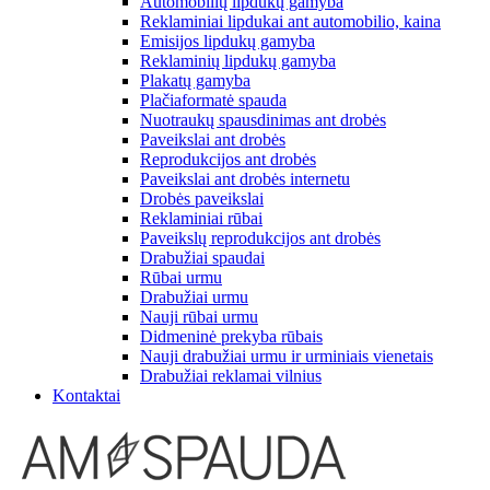
Automobilių lipdukų gamyba
Reklaminiai lipdukai ant automobilio, kaina
Emisijos lipdukų gamyba
Reklaminių lipdukų gamyba
Plakatų gamyba
Plačiaformatė spauda
Nuotraukų spausdinimas ant drobės
Paveikslai ant drobės
Reprodukcijos ant drobės
Paveikslai ant drobės internetu
Drobės paveikslai
Reklaminiai rūbai
Paveikslų reprodukcijos ant drobės
Drabužiai spaudai
Rūbai urmu
Drabužiai urmu
Nauji rūbai urmu
Didmeninė prekyba rūbais
Nauji drabužiai urmu ir urminiais vienetais
Drabužiai reklamai vilnius
Kontaktai