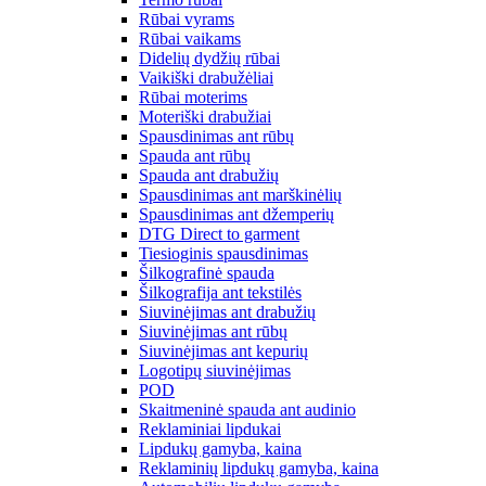
Rūbai vyrams
Rūbai vaikams
Didelių dydžių rūbai
Vaikiški drabužėliai
Rūbai moterims
Moteriški drabužiai
Spausdinimas ant rūbų
Spauda ant rūbų
Spauda ant drabužių
Spausdinimas ant marškinėlių
Spausdinimas ant džemperių
DTG Direct to garment
Tiesioginis spausdinimas
Šilkografinė spauda
Šilkografija ant tekstilės
Siuvinėjimas ant drabužių
Siuvinėjimas ant rūbų
Siuvinėjimas ant kepurių
Logotipų siuvinėjimas
POD
Skaitmeninė spauda ant audinio
Reklaminiai lipdukai
Lipdukų gamyba, kaina
Reklaminių lipdukų gamyba, kaina