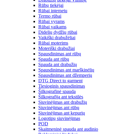
Rūbų tiekėjai
Rūbai internetu
Termo rūbai
Rūbai vyrams
Rūbai vaikams
Didelių dydžių rūbai
Vaikiški drabužėliai
Rūbai moterims
Moteriški drabužiai
Spausdinimas ant rūbų
Spauda ant rūbų
Spauda ant drabužių
Spausdinimas ant marškinėlių
Spausdinimas ant džemperių
DTG Direct to garment
Tiesioginis spausdinimas
Šilkografinė spauda
Šilkografija ant tekstilės
Siuvinėjimas ant drabužių
Siuvinėjimas ant rūbų
Siuvinėjimas ant kepurių
Logotipų siuvinėjimas
POD
Skaitmeninė spauda ant audinio