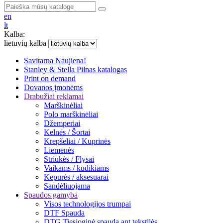
en
lt
Kalba:
lietuvių kalba
Savitarna
Naujiena!
Stanley & Stella
Pilnas katalogas
Print on demand
Dovanos įmonėms
Drabužiai reklamai
Marškinėliai
Polo marškinėliai
Džemperiai
Kelnės / Šortai
Krepšeliai / Kuprinės
Liemenės
Striukės / Flysai
Vaikams / kūdikiams
Kepurės / aksesuarai
Sandėliuojama
Spaudos gamyba
Visos technologijos trumpai
DTF Spauda
DTG Tiesioginė spauda ant tekstilės