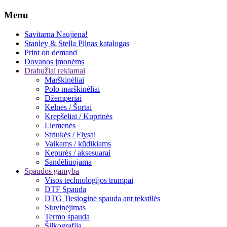
Menu
Savitarna
Naujiena!
Stanley & Stella
Pilnas katalogas
Print on demand
Dovanos įmonėms
Drabužiai reklamai
Marškinėliai
Polo marškinėliai
Džemperiai
Kelnės / Šortai
Krepšeliai / Kuprinės
Liemenės
Striukės / Flysai
Vaikams / kūdikiams
Kepurės / aksesuarai
Sandėliuojama
Spaudos gamyba
Visos technologijos trumpai
DTF Spauda
DTG Tiesioginė spauda ant tekstilės
Siuvinėjimas
Termo spauda
Šilkografija