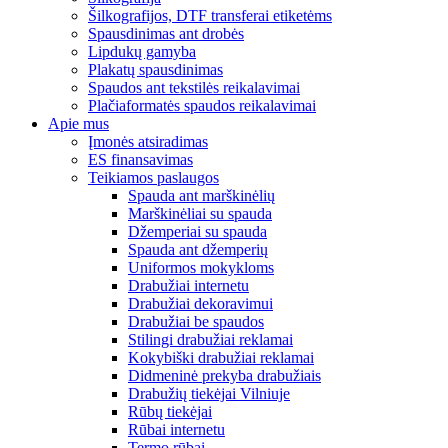
Šilkografijos, DTF transferai etiketėms
Spausdinimas ant drobės
Lipdukų gamyba
Plakatų spausdinimas
Spaudos ant tekstilės reikalavimai
Plačiaformatės spaudos reikalavimai
Apie mus
Įmonės atsiradimas
ES finansavimas
Teikiamos paslaugos
Spauda ant marškinėlių
Marškinėliai su spauda
Džemperiai su spauda
Spauda ant džemperių
Uniformos mokykloms
Drabužiai internetu
Drabužiai dekoravimui
Drabužiai be spaudos
Stilingi drabužiai reklamai
Kokybiški drabužiai reklamai
Didmeninė prekyba drabužiais
Drabužių tiekėjai Vilniuje
Rūbų tiekėjai
Rūbai internetu
Termo rūbai