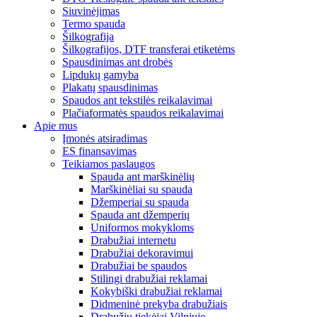
Siuvinėjimas
Termo spauda
Šilkografija
Šilkografijos, DTF transferai etiketėms
Spausdinimas ant drobės
Lipdukų gamyba
Plakatų spausdinimas
Spaudos ant tekstilės reikalavimai
Plačiaformatės spaudos reikalavimai
Apie mus
Įmonės atsiradimas
ES finansavimas
Teikiamos paslaugos
Spauda ant marškinėlių
Marškinėliai su spauda
Džemperiai su spauda
Spauda ant džemperių
Uniformos mokykloms
Drabužiai internetu
Drabužiai dekoravimui
Drabužiai be spaudos
Stilingi drabužiai reklamai
Kokybiški drabužiai reklamai
Didmeninė prekyba drabužiais
Drabužių tiekėjai Vilniuje