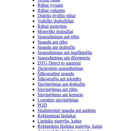
Rūbai vyrams
Rūbai vaikams
Didelių dydžių rūbai
Vaikiški drabužėliai
Rūbai moterims
Moteriški drabužiai
Spausdinimas ant rūbų
Spauda ant rūbų
Spauda ant drabužių
Spausdinimas ant marškinėlių
Spausdinimas ant džemperių
DTG Direct to garment
Tiesioginis spausdinimas
Šilkografinė spauda
Šilkografija ant tekstilės
Siuvinėjimas ant drabužių
Siuvinėjimas ant rūbų
Siuvinėjimas ant kepurių
Logotipų siuvinėjimas
POD
Skaitmeninė spauda ant audinio
Reklaminiai lipdukai
Lipdukų gamyba, kaina
Reklaminių lipdukų gamyba, kaina