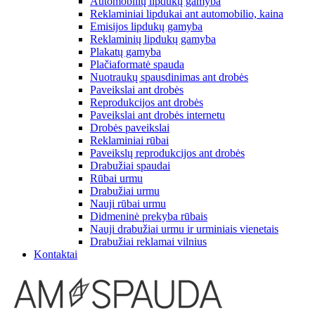
Automobilių lipdukų gamyba
Reklaminiai lipdukai ant automobilio, kaina
Emisijos lipdukų gamyba
Reklaminių lipdukų gamyba
Plakatų gamyba
Plačiaformatė spauda
Nuotraukų spausdinimas ant drobės
Paveikslai ant drobės
Reprodukcijos ant drobės
Paveikslai ant drobės internetu
Drobės paveikslai
Reklaminiai rūbai
Paveikslų reprodukcijos ant drobės
Drabužiai spaudai
Rūbai urmu
Drabužiai urmu
Nauji rūbai urmu
Didmeninė prekyba rūbais
Nauji drabužiai urmu ir urminiais vienetais
Drabužiai reklamai vilnius
Kontaktai