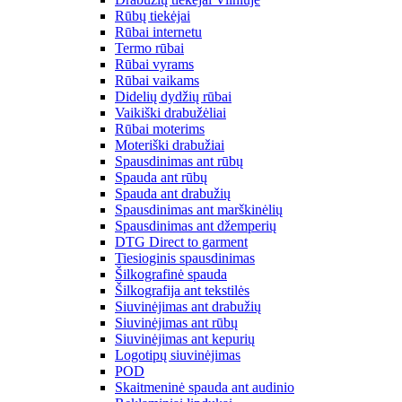
Rūbų tiekėjai
Rūbai internetu
Termo rūbai
Rūbai vyrams
Rūbai vaikams
Didelių dydžių rūbai
Vaikiški drabužėliai
Rūbai moterims
Moteriški drabužiai
Spausdinimas ant rūbų
Spauda ant rūbų
Spauda ant drabužių
Spausdinimas ant marškinėlių
Spausdinimas ant džemperių
DTG Direct to garment
Tiesioginis spausdinimas
Šilkografinė spauda
Šilkografija ant tekstilės
Siuvinėjimas ant drabužių
Siuvinėjimas ant rūbų
Siuvinėjimas ant kepurių
Logotipų siuvinėjimas
POD
Skaitmeninė spauda ant audinio