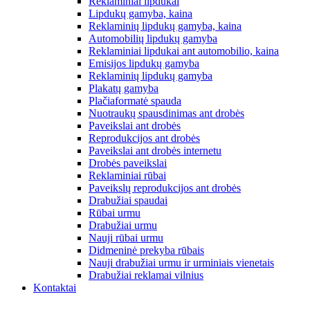
Reklaminiai lipdukai
Lipdukų gamyba, kaina
Reklaminių lipdukų gamyba, kaina
Automobilių lipdukų gamyba
Reklaminiai lipdukai ant automobilio, kaina
Emisijos lipdukų gamyba
Reklaminių lipdukų gamyba
Plakatų gamyba
Plačiaformatė spauda
Nuotraukų spausdinimas ant drobės
Paveikslai ant drobės
Reprodukcijos ant drobės
Paveikslai ant drobės internetu
Drobės paveikslai
Reklaminiai rūbai
Paveikslų reprodukcijos ant drobės
Drabužiai spaudai
Rūbai urmu
Drabužiai urmu
Nauji rūbai urmu
Didmeninė prekyba rūbais
Nauji drabužiai urmu ir urminiais vienetais
Drabužiai reklamai vilnius
Kontaktai