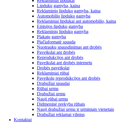
Reklaminiai lipdukai
Lipdukų gamyba, kaina
Reklaminių lipdukų gamyba, kaina
Automobilių lipdukų gamyba
Reklaminiai lipdukai ant automobilio, kaina
Emisijos lipdukų gamyba
Reklaminių lipdukų gamyba
Plakatų gamyba
Plačiaformatė spauda
Nuotraukų spausdinimas ant drobės
Paveikslai ant drobės
Reprodukcijos ant drobės
Paveikslai ant drobės internetu
Drobės paveikslai
Reklaminiai rūbai
Paveikslų reprodukcijos ant drobės
Drabužiai spaudai
Rūbai urmu
Drabužiai urmu
Nauji rūbai urmu
Didmeninė prekyba rūbais
Nauji drabužiai urmu ir urminiais vienetais
Drabužiai reklamai vilnius
Kontaktai