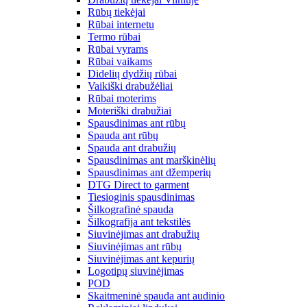
Rūbų tiekėjai
Rūbai internetu
Termo rūbai
Rūbai vyrams
Rūbai vaikams
Didelių dydžių rūbai
Vaikiški drabužėliai
Rūbai moterims
Moteriški drabužiai
Spausdinimas ant rūbų
Spauda ant rūbų
Spauda ant drabužių
Spausdinimas ant marškinėlių
Spausdinimas ant džemperių
DTG Direct to garment
Tiesioginis spausdinimas
Šilkografinė spauda
Šilkografija ant tekstilės
Siuvinėjimas ant drabužių
Siuvinėjimas ant rūbų
Siuvinėjimas ant kepurių
Logotipų siuvinėjimas
POD
Skaitmeninė spauda ant audinio