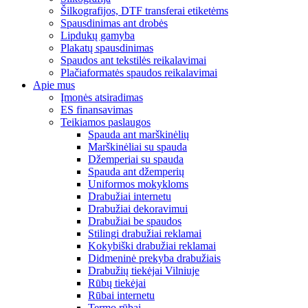
Šilkografijos, DTF transferai etiketėms
Spausdinimas ant drobės
Lipdukų gamyba
Plakatų spausdinimas
Spaudos ant tekstilės reikalavimai
Plačiaformatės spaudos reikalavimai
Apie mus
Įmonės atsiradimas
ES finansavimas
Teikiamos paslaugos
Spauda ant marškinėlių
Marškinėliai su spauda
Džemperiai su spauda
Spauda ant džemperių
Uniformos mokykloms
Drabužiai internetu
Drabužiai dekoravimui
Drabužiai be spaudos
Stilingi drabužiai reklamai
Kokybiški drabužiai reklamai
Didmeninė prekyba drabužiais
Drabužių tiekėjai Vilniuje
Rūbų tiekėjai
Rūbai internetu
Termo rūbai