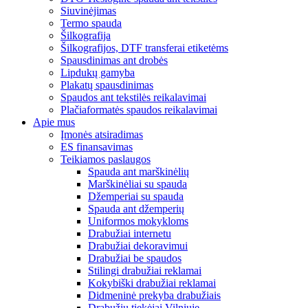
Siuvinėjimas
Termo spauda
Šilkografija
Šilkografijos, DTF transferai etiketėms
Spausdinimas ant drobės
Lipdukų gamyba
Plakatų spausdinimas
Spaudos ant tekstilės reikalavimai
Plačiaformatės spaudos reikalavimai
Apie mus
Įmonės atsiradimas
ES finansavimas
Teikiamos paslaugos
Spauda ant marškinėlių
Marškinėliai su spauda
Džemperiai su spauda
Spauda ant džemperių
Uniformos mokykloms
Drabužiai internetu
Drabužiai dekoravimui
Drabužiai be spaudos
Stilingi drabužiai reklamai
Kokybiški drabužiai reklamai
Didmeninė prekyba drabužiais
Drabužių tiekėjai Vilniuje