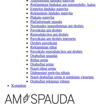
Automobilių lipdukų gamyba
Reklaminiai lipdukai ant automobilio, kaina
Emisijos lipdukų gamyba
Reklaminių lipdukų gamyba
Plakatų gamyba
Plačiaformatė spauda
Nuotraukų spausdinimas ant drobės
Paveikslai ant drobės
Reprodukcijos ant drobės
Paveikslai ant drobės internetu
Drobės paveikslai
Reklaminiai rūbai
Paveikslų reprodukcijos ant drobės
Drabužiai spaudai
Rūbai urmu
Drabužiai urmu
Nauji rūbai urmu
Didmeninė prekyba rūbais
Nauji drabužiai urmu ir urminiais vienetais
Drabužiai reklamai vilnius
Kontaktai