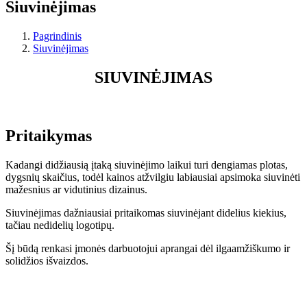
Siuvinėjimas
Pagrindinis
Siuvinėjimas
SIUVINĖJIMAS
Pritaikymas
Kadangi didžiausią įtaką siuvinėjimo laikui turi dengiamas plotas,
dygsnių skaičius, todėl kainos atžvilgiu labiausiai apsimoka siuvinėti
mažesnius ar vidutinius dizainus.
Siuvinėjimas dažniausiai pritaikomas siuvinėjant didelius kiekius,
tačiau nedidelių logotipų.
Šį būdą renkasi įmonės darbuotojui aprangai dėl ilgaamžiškumo ir
solidžios išvaizdos.