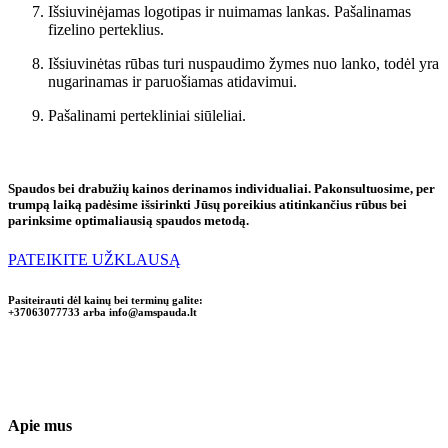
Išsiuvinėjamas logotipas ir nuimamas lankas. Pašalinamas
fizelino perteklius.
Išsiuvinėtas rūbas turi nuspaudimo žymes nuo lanko, todėl yra
nugarinamas ir paruošiamas atidavimui.
Pašalinami pertekliniai siūleliai.
Spaudos bei drabužių kainos derinamos individualiai. Pakonsultuosime, per
trumpą laiką padėsime išsirinkti Jūsų poreikius atitinkančius rūbus bei
parinksime optimaliausią spaudos metodą.
PATEIKITE UŽKLAUSĄ
Pasiteirauti dėl kainų bei terminų galite:
+37063077733 arba
info@amspauda.lt
Apie mus