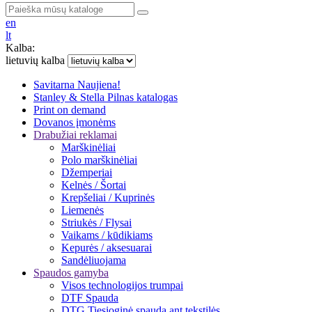
en
lt
Kalba:
lietuvių kalba
Savitarna
Naujiena!
Stanley & Stella
Pilnas katalogas
Print on demand
Dovanos įmonėms
Drabužiai reklamai
Marškinėliai
Polo marškinėliai
Džemperiai
Kelnės / Šortai
Krepšeliai / Kuprinės
Liemenės
Striukės / Flysai
Vaikams / kūdikiams
Kepurės / aksesuarai
Sandėliuojama
Spaudos gamyba
Visos technologijos trumpai
DTF Spauda
DTG Tiesioginė spauda ant tekstilės