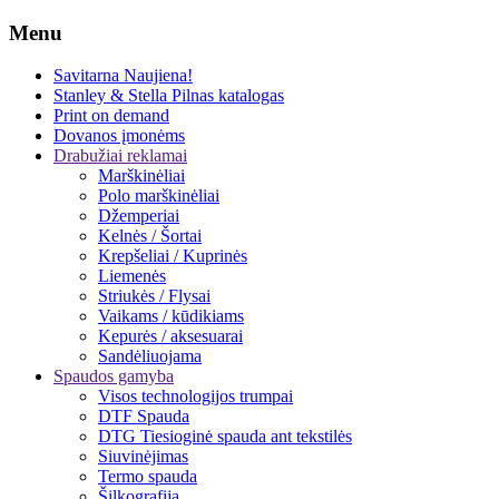
Menu
Savitarna
Naujiena!
Stanley & Stella
Pilnas katalogas
Print on demand
Dovanos įmonėms
Drabužiai reklamai
Marškinėliai
Polo marškinėliai
Džemperiai
Kelnės / Šortai
Krepšeliai / Kuprinės
Liemenės
Striukės / Flysai
Vaikams / kūdikiams
Kepurės / aksesuarai
Sandėliuojama
Spaudos gamyba
Visos technologijos trumpai
DTF Spauda
DTG Tiesioginė spauda ant tekstilės
Siuvinėjimas
Termo spauda
Šilkografija