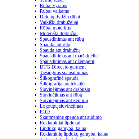
Rūbai vyrams
Rūbai vaikams
Didelių dydžių rūbai
Vaikiški drabužėliai
Rūbai moterims
Moteriški drabužiai
Spausdinimas ant rūbų
Spauda ant rūbų
Spauda ant drabužių
Spausdinimas ant marškinėlių
Spausdinimas ant džemperių
DTG Direct to garment
Tiesioginis spausdinimas
Šilkografinė spauda
Šilkografija ant tekstilės
Siuvinėjimas ant drabužių
Siuvinėjimas ant rūbų
Siuvinėjimas ant kepurių
Logotipų siuvinėjimas
POD
Skaitmeninė spauda ant audinio
Reklaminiai lipdukai
Lipdukų gamyba, kaina
Reklaminių lipdukų gamyba, kaina