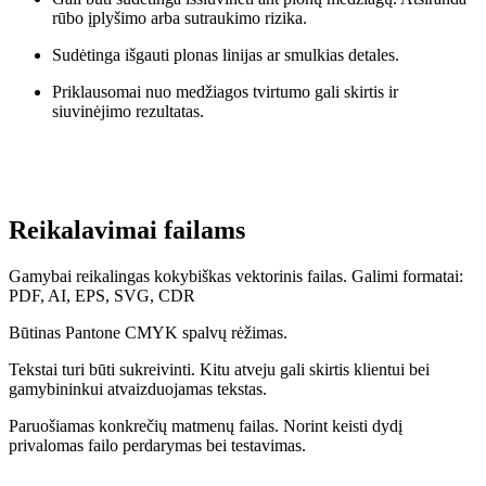
rūbo įplyšimo arba sutraukimo rizika.
Sudėtinga išgauti plonas linijas ar smulkias detales.
Priklausomai nuo medžiagos tvirtumo gali skirtis ir
siuvinėjimo rezultatas.
Reikalavimai failams
Gamybai reikalingas kokybiškas vektorinis failas. Galimi formatai:
PDF, AI, EPS, SVG, CDR
Būtinas Pantone CMYK spalvų rėžimas.
Tekstai turi būti sukreivinti. Kitu atveju gali skirtis klientui bei
gamybininkui atvaizduojamas tekstas.
Paruošiamas konkrečių matmenų failas. Norint keisti dydį
privalomas failo perdarymas bei testavimas.