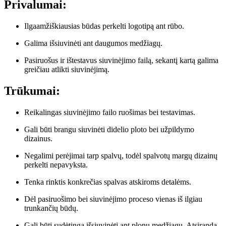
Privalumai:
Ilgaamžiškiausias būdas perkelti logotipą ant rūbo.
Galima išsiuvinėti ant daugumos medžiagų.
Pasiruošus ir ištestavus siuvinėjimo failą, sekantį kartą galima
greičiau atlikti siuvinėjimą.
Trūkumai:
Reikalingas siuvinėjimo failo ruošimas bei testavimas.
Gali būti brangu siuvinėti didelio ploto bei užpildymo
dizainus.
Negalimi perėjimai tarp spalvų, todėl spalvotų margų dizainų
perkelti nepavyksta.
Tenka rinktis konkrečias spalvas atskiroms detalėms.
Dėl pasiruošimo bei siuvinėjimo proceso vienas iš ilgiau
trunkančių būdų.
Gali būti sudėtinga išsiuvinėti ant plonų medžiagų. Atsiranda