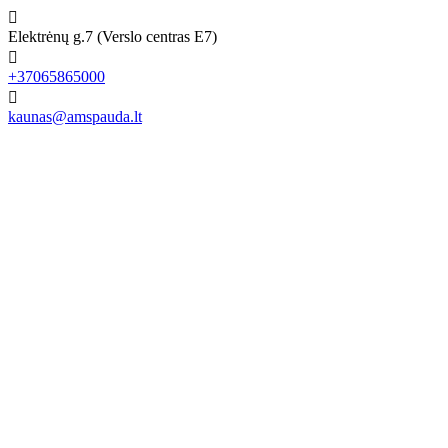

Elektrėnų g.7 (Verslo centras E7)

+37065865000

kaunas@amspauda.lt