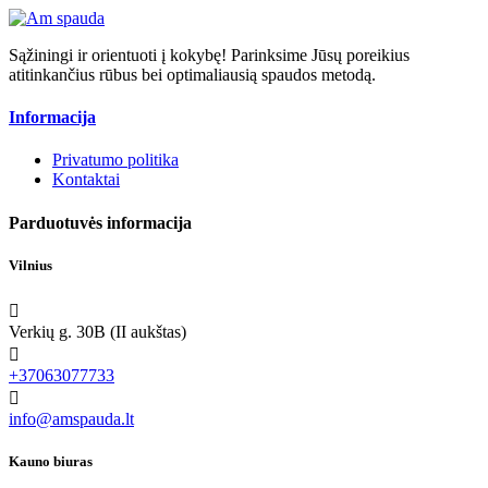
Sąžiningi ir orientuoti į kokybę! Parinksime Jūsų poreikius
atitinkančius rūbus bei optimaliausią spaudos metodą.
Informacija
Privatumo politika
Kontaktai
Parduotuvės informacija
Vilnius

Verkių g. 30B (II aukštas)

+37063077733

info@amspauda.lt
Kauno biuras