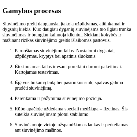
Gamybos procesas
Siuvinėjimo greitį daugiausiai įtakoja užpildymas, atitinkamai ir
dygsnių kiekis. Kuo daugiau dygsnių siuvinėjama tuo ilgiau trunka
siuvinėjimas ir brangiau kainuoja klientui. Siekiant kokybės ir
mažinant rizikas siuvinėjimo greitis išlaikomas pastovus.
Paruošiamas siuvinėjimo failas. Nustatomi dygsniai,
užpildymas, kryptys bei apatinis sluoksnis.
Ištestuojamas failas ir esant poreikiui daromi pakeitimai.
Kartojamas testavimas.
Išgavus tinkamą failą bei pasirinkus siūlų spalvas galima
pradėti siuvinėjimą.
Parenkama ir pažymima siuvinėjimo pozicija.
Rūbo apačioje uždedama speciali medžiaga – fizelinas. Šis
suteikia siuvinėjimam plotui stabilumo.
Siuvinėjamoje vietoje užspaudžiamas lankas ir perkeliamas
ant siuvinėjimo mašinos.