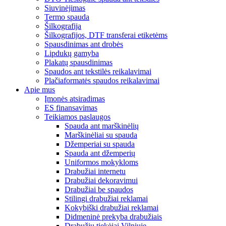
Siuvinėjimas
Termo spauda
Šilkografija
Šilkografijos, DTF transferai etiketėms
Spausdinimas ant drobės
Lipdukų gamyba
Plakatų spausdinimas
Spaudos ant tekstilės reikalavimai
Plačiaformatės spaudos reikalavimai
Apie mus
Įmonės atsiradimas
ES finansavimas
Teikiamos paslaugos
Spauda ant marškinėlių
Marškinėliai su spauda
Džemperiai su spauda
Spauda ant džemperių
Uniformos mokykloms
Drabužiai internetu
Drabužiai dekoravimui
Drabužiai be spaudos
Stilingi drabužiai reklamai
Kokybiški drabužiai reklamai
Didmeninė prekyba drabužiais
Drabužių tiekėjai Vilniuje