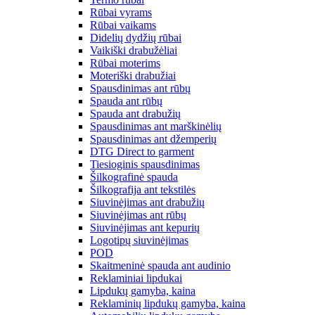
Rūbai vyrams
Rūbai vaikams
Didelių dydžių rūbai
Vaikiški drabužėliai
Rūbai moterims
Moteriški drabužiai
Spausdinimas ant rūbų
Spauda ant rūbų
Spauda ant drabužių
Spausdinimas ant marškinėlių
Spausdinimas ant džemperių
DTG Direct to garment
Tiesioginis spausdinimas
Šilkografinė spauda
Šilkografija ant tekstilės
Siuvinėjimas ant drabužių
Siuvinėjimas ant rūbų
Siuvinėjimas ant kepurių
Logotipų siuvinėjimas
POD
Skaitmeninė spauda ant audinio
Reklaminiai lipdukai
Lipdukų gamyba, kaina
Reklaminių lipdukų gamyba, kaina