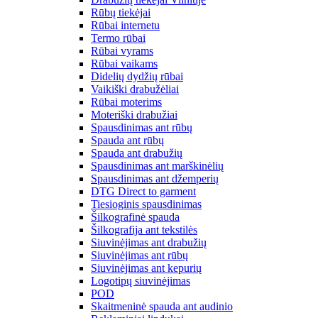
Rūbų tiekėjai
Rūbai internetu
Termo rūbai
Rūbai vyrams
Rūbai vaikams
Didelių dydžių rūbai
Vaikiški drabužėliai
Rūbai moterims
Moteriški drabužiai
Spausdinimas ant rūbų
Spauda ant rūbų
Spauda ant drabužių
Spausdinimas ant marškinėlių
Spausdinimas ant džemperių
DTG Direct to garment
Tiesioginis spausdinimas
Šilkografinė spauda
Šilkografija ant tekstilės
Siuvinėjimas ant drabužių
Siuvinėjimas ant rūbų
Siuvinėjimas ant kepurių
Logotipų siuvinėjimas
POD
Skaitmeninė spauda ant audinio