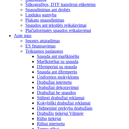
Šilkografijos, DTF transferai etiketėms
Spausdinimas ant drobės
Lipdukų gamyba
Plakatų spausdinimas
Spaudos ant tekstilės reikalavimai
Plačiaformatės spaudos reikalavimai
Apie mus
Įmonės atsiradimas
ES finansavimas
Teikiamos paslaugos
Spauda ant marškinėlių
Marškinėliai su spauda
Džemperiai su spauda
Spauda ant džemperių
Uniformos mokykloms
Drabužiai internetu
Drabužiai dekoravimui
Drabužiai be spaudos
Stilingi drabužiai reklamai
Kokybiški drabužiai reklamai
Didmeninė prekyba drabužiais
Drabužių tiekėjai Vilniuje
Rūbų tiekėjai
Rūbai internetu
Termo rūbai