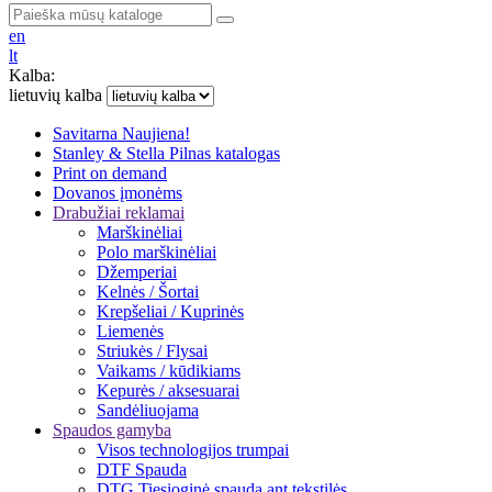
en
lt
Kalba:
lietuvių kalba
Savitarna
Naujiena!
Stanley & Stella
Pilnas katalogas
Print on demand
Dovanos įmonėms
Drabužiai reklamai
Marškinėliai
Polo marškinėliai
Džemperiai
Kelnės / Šortai
Krepšeliai / Kuprinės
Liemenės
Striukės / Flysai
Vaikams / kūdikiams
Kepurės / aksesuarai
Sandėliuojama
Spaudos gamyba
Visos technologijos trumpai
DTF Spauda
DTG Tiesioginė spauda ant tekstilės