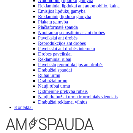
Automobilių lipdukų gamyba
Reklaminiai lipdukai ant automobilio, kaina
Emisijos lipdukų gamyba
Reklaminių lipdukų gamyba
Plakatų gamyba
Plačiaformatė spauda
Nuotraukų spausdinimas ant drobės
Paveikslai ant drobės
Reprodukcijos ant drobės
Paveikslai ant drobės internetu
Drobės paveikslai
Reklaminiai rūbai
Paveikslų reprodukcijos ant drobės
Drabužiai spaudai
Rūbai urmu
Drabužiai urmu
Nauji rūbai urmu
Didmeninė prekyba rūbais
Nauji drabužiai urmu ir urminiais vienetais
Drabužiai reklamai vilnius
Kontaktai