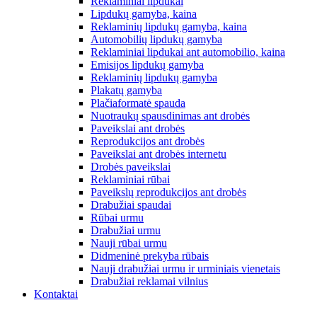
Reklaminiai lipdukai
Lipdukų gamyba, kaina
Reklaminių lipdukų gamyba, kaina
Automobilių lipdukų gamyba
Reklaminiai lipdukai ant automobilio, kaina
Emisijos lipdukų gamyba
Reklaminių lipdukų gamyba
Plakatų gamyba
Plačiaformatė spauda
Nuotraukų spausdinimas ant drobės
Paveikslai ant drobės
Reprodukcijos ant drobės
Paveikslai ant drobės internetu
Drobės paveikslai
Reklaminiai rūbai
Paveikslų reprodukcijos ant drobės
Drabužiai spaudai
Rūbai urmu
Drabužiai urmu
Nauji rūbai urmu
Didmeninė prekyba rūbais
Nauji drabužiai urmu ir urminiais vienetais
Drabužiai reklamai vilnius
Kontaktai