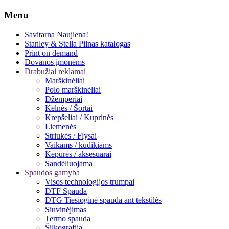
Menu
Savitarna
Naujiena!
Stanley & Stella
Pilnas katalogas
Print on demand
Dovanos įmonėms
Drabužiai reklamai
Marškinėliai
Polo marškinėliai
Džemperiai
Kelnės / Šortai
Krepšeliai / Kuprinės
Liemenės
Striukės / Flysai
Vaikams / kūdikiams
Kepurės / aksesuarai
Sandėliuojama
Spaudos gamyba
Visos technologijos trumpai
DTF Spauda
DTG Tiesioginė spauda ant tekstilės
Siuvinėjimas
Termo spauda
Šilkografija