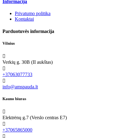
Informacija
Privatumo politika
Kontaktai
Parduotuvės informacija
Vilnius

Verkių g. 30B (II aukštas)

+37063077733

info@amspauda.lt
Kauno biuras

Elektrėnų g.7 (Verslo centras E7)

+37065865000
