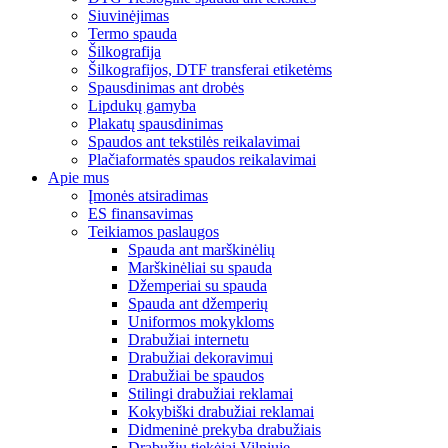
Siuvinėjimas
Termo spauda
Šilkografija
Šilkografijos, DTF transferai etiketėms
Spausdinimas ant drobės
Lipdukų gamyba
Plakatų spausdinimas
Spaudos ant tekstilės reikalavimai
Plačiaformatės spaudos reikalavimai
Apie mus
Įmonės atsiradimas
ES finansavimas
Teikiamos paslaugos
Spauda ant marškinėlių
Marškinėliai su spauda
Džemperiai su spauda
Spauda ant džemperių
Uniformos mokykloms
Drabužiai internetu
Drabužiai dekoravimui
Drabužiai be spaudos
Stilingi drabužiai reklamai
Kokybiški drabužiai reklamai
Didmeninė prekyba drabužiais
Drabužių tiekėjai Vilniuje