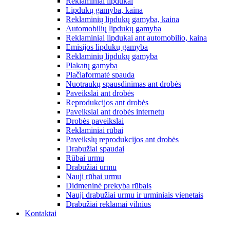
Reklaminiai lipdukai
Lipdukų gamyba, kaina
Reklaminių lipdukų gamyba, kaina
Automobilių lipdukų gamyba
Reklaminiai lipdukai ant automobilio, kaina
Emisijos lipdukų gamyba
Reklaminių lipdukų gamyba
Plakatų gamyba
Plačiaformatė spauda
Nuotraukų spausdinimas ant drobės
Paveikslai ant drobės
Reprodukcijos ant drobės
Paveikslai ant drobės internetu
Drobės paveikslai
Reklaminiai rūbai
Paveikslų reprodukcijos ant drobės
Drabužiai spaudai
Rūbai urmu
Drabužiai urmu
Nauji rūbai urmu
Didmeninė prekyba rūbais
Nauji drabužiai urmu ir urminiais vienetais
Drabužiai reklamai vilnius
Kontaktai