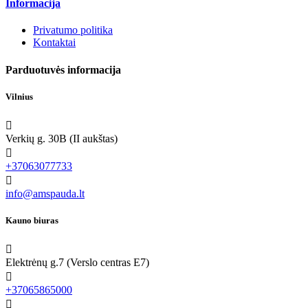
Informacija
Privatumo politika
Kontaktai
Parduotuvės informacija
Vilnius

Verkių g. 30B (II aukštas)

+37063077733

info@amspauda.lt
Kauno biuras

Elektrėnų g.7 (Verslo centras E7)

+37065865000
