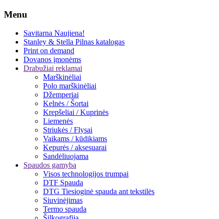
Menu
Savitarna
Naujiena!
Stanley & Stella
Pilnas katalogas
Print on demand
Dovanos įmonėms
Drabužiai reklamai
Marškinėliai
Polo marškinėliai
Džemperiai
Kelnės / Šortai
Krepšeliai / Kuprinės
Liemenės
Striukės / Flysai
Vaikams / kūdikiams
Kepurės / aksesuarai
Sandėliuojama
Spaudos gamyba
Visos technologijos trumpai
DTF Spauda
DTG Tiesioginė spauda ant tekstilės
Siuvinėjimas
Termo spauda
Šilkografija