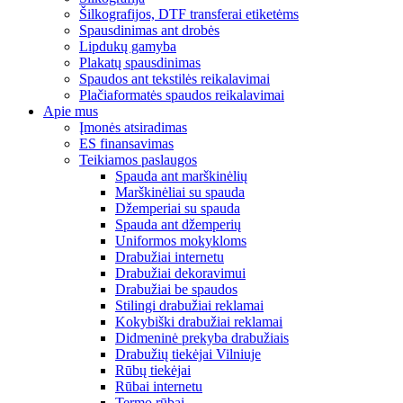
Šilkografijos, DTF transferai etiketėms
Spausdinimas ant drobės
Lipdukų gamyba
Plakatų spausdinimas
Spaudos ant tekstilės reikalavimai
Plačiaformatės spaudos reikalavimai
Apie mus
Įmonės atsiradimas
ES finansavimas
Teikiamos paslaugos
Spauda ant marškinėlių
Marškinėliai su spauda
Džemperiai su spauda
Spauda ant džemperių
Uniformos mokykloms
Drabužiai internetu
Drabužiai dekoravimui
Drabužiai be spaudos
Stilingi drabužiai reklamai
Kokybiški drabužiai reklamai
Didmeninė prekyba drabužiais
Drabužių tiekėjai Vilniuje
Rūbų tiekėjai
Rūbai internetu
Termo rūbai