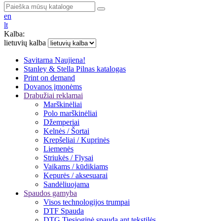
en
lt
Kalba:
lietuvių kalba
Savitarna
Naujiena!
Stanley & Stella
Pilnas katalogas
Print on demand
Dovanos įmonėms
Drabužiai reklamai
Marškinėliai
Polo marškinėliai
Džemperiai
Kelnės / Šortai
Krepšeliai / Kuprinės
Liemenės
Striukės / Flysai
Vaikams / kūdikiams
Kepurės / aksesuarai
Sandėliuojama
Spaudos gamyba
Visos technologijos trumpai
DTF Spauda
DTG Tiesioginė spauda ant tekstilės