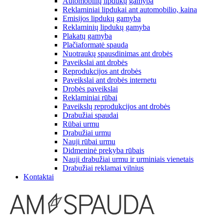
Automobilių lipdukų gamyba
Reklaminiai lipdukai ant automobilio, kaina
Emisijos lipdukų gamyba
Reklaminių lipdukų gamyba
Plakatų gamyba
Plačiaformatė spauda
Nuotraukų spausdinimas ant drobės
Paveikslai ant drobės
Reprodukcijos ant drobės
Paveikslai ant drobės internetu
Drobės paveikslai
Reklaminiai rūbai
Paveikslų reprodukcijos ant drobės
Drabužiai spaudai
Rūbai urmu
Drabužiai urmu
Nauji rūbai urmu
Didmeninė prekyba rūbais
Nauji drabužiai urmu ir urminiais vienetais
Drabužiai reklamai vilnius
Kontaktai