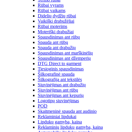
Rūbai vyrams
Rūbai vaikams
Didelių dydžių rūbai
Vaikiški drabužėliai
Rūbai moterims
Moteriški drabužiai
Spausdinimas ant rūbų
Spauda ant rūbų
Spauda ant drabužių
Spausdinimas ant marškinėlių
Spausdinimas ant džemperių
DTG Direct to garment
Tiesioginis spausdinimas
Šilkografinė spauda
Šilkografija ant tekstilės
Siuvinėjimas ant drabužių
Siuvinėjimas ant rūbų
Siuvinėjimas ant kepurių
Logotipų siuvinėjimas
POD
Skaitmeninė spauda ant audinio
Reklaminiai lipdukai
Lipdukų gamyba, kaina
Reklaminių lipdukų gamyba, kaina