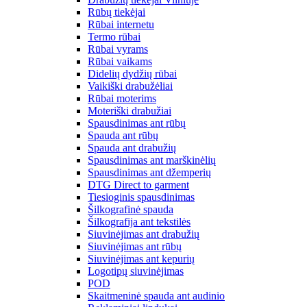
Rūbų tiekėjai
Rūbai internetu
Termo rūbai
Rūbai vyrams
Rūbai vaikams
Didelių dydžių rūbai
Vaikiški drabužėliai
Rūbai moterims
Moteriški drabužiai
Spausdinimas ant rūbų
Spauda ant rūbų
Spauda ant drabužių
Spausdinimas ant marškinėlių
Spausdinimas ant džemperių
DTG Direct to garment
Tiesioginis spausdinimas
Šilkografinė spauda
Šilkografija ant tekstilės
Siuvinėjimas ant drabužių
Siuvinėjimas ant rūbų
Siuvinėjimas ant kepurių
Logotipų siuvinėjimas
POD
Skaitmeninė spauda ant audinio