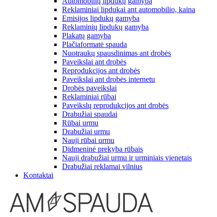
Automobilių lipdukų gamyba
Reklaminiai lipdukai ant automobilio, kaina
Emisijos lipdukų gamyba
Reklaminių lipdukų gamyba
Plakatų gamyba
Plačiaformatė spauda
Nuotraukų spausdinimas ant drobės
Paveikslai ant drobės
Reprodukcijos ant drobės
Paveikslai ant drobės internetu
Drobės paveikslai
Reklaminiai rūbai
Paveikslų reprodukcijos ant drobės
Drabužiai spaudai
Rūbai urmu
Drabužiai urmu
Nauji rūbai urmu
Didmeninė prekyba rūbais
Nauji drabužiai urmu ir urminiais vienetais
Drabužiai reklamai vilnius
Kontaktai