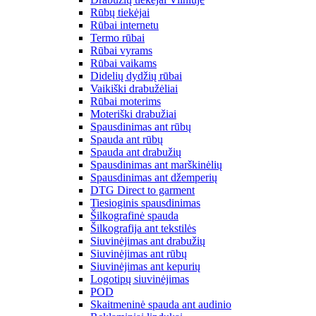
Rūbų tiekėjai
Rūbai internetu
Termo rūbai
Rūbai vyrams
Rūbai vaikams
Didelių dydžių rūbai
Vaikiški drabužėliai
Rūbai moterims
Moteriški drabužiai
Spausdinimas ant rūbų
Spauda ant rūbų
Spauda ant drabužių
Spausdinimas ant marškinėlių
Spausdinimas ant džemperių
DTG Direct to garment
Tiesioginis spausdinimas
Šilkografinė spauda
Šilkografija ant tekstilės
Siuvinėjimas ant drabužių
Siuvinėjimas ant rūbų
Siuvinėjimas ant kepurių
Logotipų siuvinėjimas
POD
Skaitmeninė spauda ant audinio