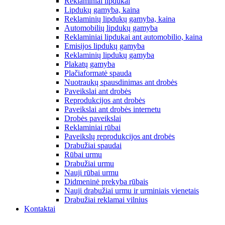
Reklaminiai lipdukai
Lipdukų gamyba, kaina
Reklaminių lipdukų gamyba, kaina
Automobilių lipdukų gamyba
Reklaminiai lipdukai ant automobilio, kaina
Emisijos lipdukų gamyba
Reklaminių lipdukų gamyba
Plakatų gamyba
Plačiaformatė spauda
Nuotraukų spausdinimas ant drobės
Paveikslai ant drobės
Reprodukcijos ant drobės
Paveikslai ant drobės internetu
Drobės paveikslai
Reklaminiai rūbai
Paveikslų reprodukcijos ant drobės
Drabužiai spaudai
Rūbai urmu
Drabužiai urmu
Nauji rūbai urmu
Didmeninė prekyba rūbais
Nauji drabužiai urmu ir urminiais vienetais
Drabužiai reklamai vilnius
Kontaktai