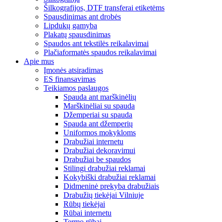
Šilkografijos, DTF transferai etiketėms
Spausdinimas ant drobės
Lipdukų gamyba
Plakatų spausdinimas
Spaudos ant tekstilės reikalavimai
Plačiaformatės spaudos reikalavimai
Apie mus
Įmonės atsiradimas
ES finansavimas
Teikiamos paslaugos
Spauda ant marškinėlių
Marškinėliai su spauda
Džemperiai su spauda
Spauda ant džemperių
Uniformos mokykloms
Drabužiai internetu
Drabužiai dekoravimui
Drabužiai be spaudos
Stilingi drabužiai reklamai
Kokybiški drabužiai reklamai
Didmeninė prekyba drabužiais
Drabužių tiekėjai Vilniuje
Rūbų tiekėjai
Rūbai internetu
Termo rūbai