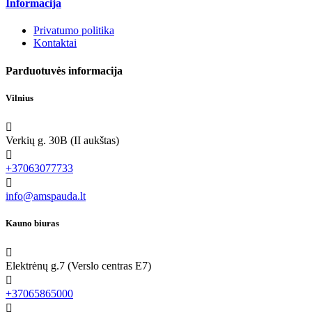
Informacija
Privatumo politika
Kontaktai
Parduotuvės informacija
Vilnius

Verkių g. 30B (II aukštas)

+37063077733

info@amspauda.lt
Kauno biuras

Elektrėnų g.7 (Verslo centras E7)

+37065865000
