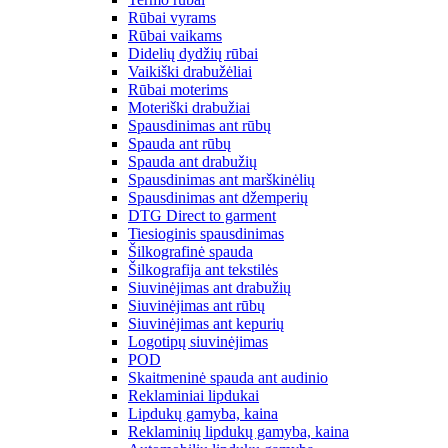
Rūbai vyrams
Rūbai vaikams
Didelių dydžių rūbai
Vaikiški drabužėliai
Rūbai moterims
Moteriški drabužiai
Spausdinimas ant rūbų
Spauda ant rūbų
Spauda ant drabužių
Spausdinimas ant marškinėlių
Spausdinimas ant džemperių
DTG Direct to garment
Tiesioginis spausdinimas
Šilkografinė spauda
Šilkografija ant tekstilės
Siuvinėjimas ant drabužių
Siuvinėjimas ant rūbų
Siuvinėjimas ant kepurių
Logotipų siuvinėjimas
POD
Skaitmeninė spauda ant audinio
Reklaminiai lipdukai
Lipdukų gamyba, kaina
Reklaminių lipdukų gamyba, kaina