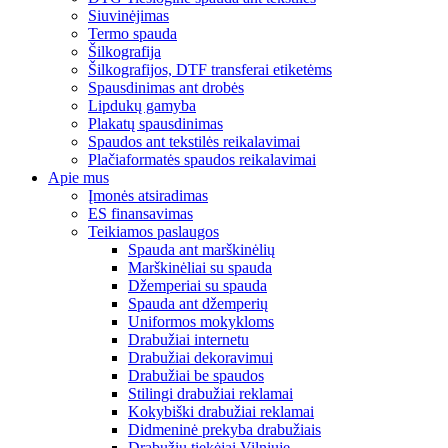
Siuvinėjimas
Termo spauda
Šilkografija
Šilkografijos, DTF transferai etiketėms
Spausdinimas ant drobės
Lipdukų gamyba
Plakatų spausdinimas
Spaudos ant tekstilės reikalavimai
Plačiaformatės spaudos reikalavimai
Apie mus
Įmonės atsiradimas
ES finansavimas
Teikiamos paslaugos
Spauda ant marškinėlių
Marškinėliai su spauda
Džemperiai su spauda
Spauda ant džemperių
Uniformos mokykloms
Drabužiai internetu
Drabužiai dekoravimui
Drabužiai be spaudos
Stilingi drabužiai reklamai
Kokybiški drabužiai reklamai
Didmeninė prekyba drabužiais
Drabužių tiekėjai Vilniuje