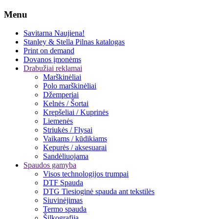
Menu
Savitarna
Naujiena!
Stanley & Stella
Pilnas katalogas
Print on demand
Dovanos įmonėms
Drabužiai reklamai
Marškinėliai
Polo marškinėliai
Džemperiai
Kelnės / Šortai
Krepšeliai / Kuprinės
Liemenės
Striukės / Flysai
Vaikams / kūdikiams
Kepurės / aksesuarai
Sandėliuojama
Spaudos gamyba
Visos technologijos trumpai
DTF Spauda
DTG Tiesioginė spauda ant tekstilės
Siuvinėjimas
Termo spauda
Šilkografija