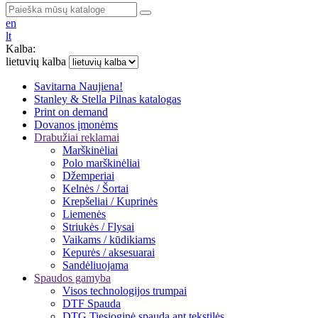
en
lt
Kalba:
lietuvių kalba
Savitarna
Naujiena!
Stanley & Stella
Pilnas katalogas
Print on demand
Dovanos įmonėms
Drabužiai reklamai
Marškinėliai
Polo marškinėliai
Džemperiai
Kelnės / Šortai
Krepšeliai / Kuprinės
Liemenės
Striukės / Flysai
Vaikams / kūdikiams
Kepurės / aksesuarai
Sandėliuojama
Spaudos gamyba
Visos technologijos trumpai
DTF Spauda
DTG Tiesioginė spauda ant tekstilės