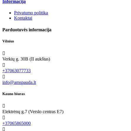
Informacija
Privatumo politika
Kontaktai
Parduotuvės informacija
Vilnius

Verkių g. 30B (II aukštas)

+37063077733

info@amspauda.lt
Kauno biuras

Elektrėnų g.7 (Verslo centras E7)

+37065865000
