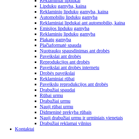
Reklaminiai lipdukai
Lipdukų gamyba, kaina
Reklaminių lipdukų gamyba, kaina
Automobilių lipdukų gamyba
Reklaminiai lipdukai ant automobilio, kaina
Emisijos lipdukų gamyba
Reklaminių lipdukų gamyba
Plakatų gamyba
Plačiaformatė spauda
Nuotraukų spausdinimas ant drobės
Paveikslai ant drobės
Reprodukcijos ant drobės
Paveikslai ant drobės internetu
Drobės paveikslai
Reklaminiai rūbai
Paveikslų reprodukcijos ant drobės
Drabužiai spaudai
Rūbai urmu
Drabužiai urmu
Nauji rūbai urmu
Didmeninė prekyba rūbais
Nauji drabužiai urmu ir urminiais vienetais
Drabužiai reklamai vilnius
Kontaktai