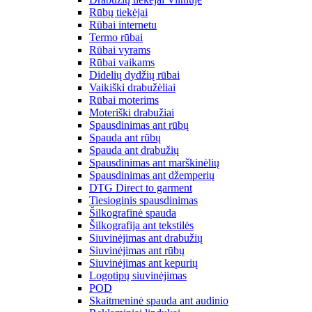
Rūbų tiekėjai
Rūbai internetu
Termo rūbai
Rūbai vyrams
Rūbai vaikams
Didelių dydžių rūbai
Vaikiški drabužėliai
Rūbai moterims
Moteriški drabužiai
Spausdinimas ant rūbų
Spauda ant rūbų
Spauda ant drabužių
Spausdinimas ant marškinėlių
Spausdinimas ant džemperių
DTG Direct to garment
Tiesioginis spausdinimas
Šilkografinė spauda
Šilkografija ant tekstilės
Siuvinėjimas ant drabužių
Siuvinėjimas ant rūbų
Siuvinėjimas ant kepurių
Logotipų siuvinėjimas
POD
Skaitmeninė spauda ant audinio