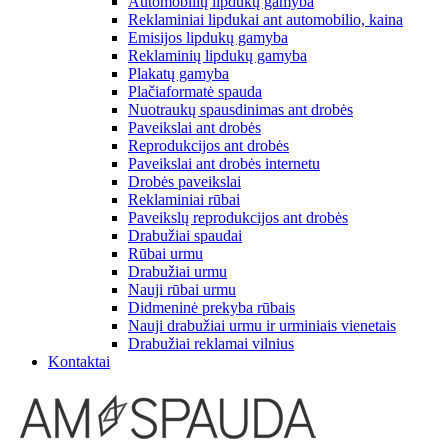
Automobilių lipdukų gamyba
Reklaminiai lipdukai ant automobilio, kaina
Emisijos lipdukų gamyba
Reklaminių lipdukų gamyba
Plakatų gamyba
Plačiaformatė spauda
Nuotraukų spausdinimas ant drobės
Paveikslai ant drobės
Reprodukcijos ant drobės
Paveikslai ant drobės internetu
Drobės paveikslai
Reklaminiai rūbai
Paveikslų reprodukcijos ant drobės
Drabužiai spaudai
Rūbai urmu
Drabužiai urmu
Nauji rūbai urmu
Didmeninė prekyba rūbais
Nauji drabužiai urmu ir urminiais vienetais
Drabužiai reklamai vilnius
Kontaktai