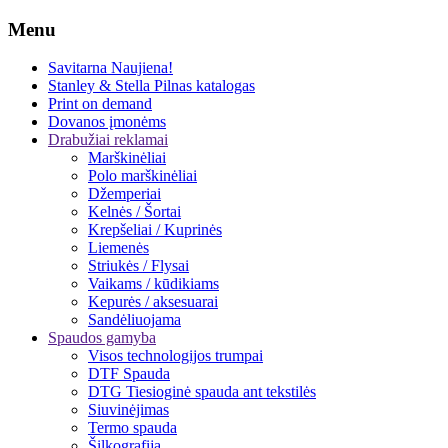
Menu
Savitarna
Naujiena!
Stanley & Stella
Pilnas katalogas
Print on demand
Dovanos įmonėms
Drabužiai reklamai
Marškinėliai
Polo marškinėliai
Džemperiai
Kelnės / Šortai
Krepšeliai / Kuprinės
Liemenės
Striukės / Flysai
Vaikams / kūdikiams
Kepurės / aksesuarai
Sandėliuojama
Spaudos gamyba
Visos technologijos trumpai
DTF Spauda
DTG Tiesioginė spauda ant tekstilės
Siuvinėjimas
Termo spauda
Šilkografija