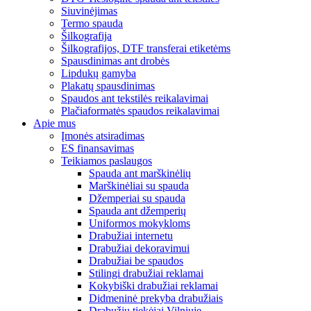
Siuvinėjimas
Termo spauda
Šilkografija
Šilkografijos, DTF transferai etiketėms
Spausdinimas ant drobės
Lipdukų gamyba
Plakatų spausdinimas
Spaudos ant tekstilės reikalavimai
Plačiaformatės spaudos reikalavimai
Apie mus
Įmonės atsiradimas
ES finansavimas
Teikiamos paslaugos
Spauda ant marškinėlių
Marškinėliai su spauda
Džemperiai su spauda
Spauda ant džemperių
Uniformos mokykloms
Drabužiai internetu
Drabužiai dekoravimui
Drabužiai be spaudos
Stilingi drabužiai reklamai
Kokybiški drabužiai reklamai
Didmeninė prekyba drabužiais
Drabužių tiekėjai Vilniuje