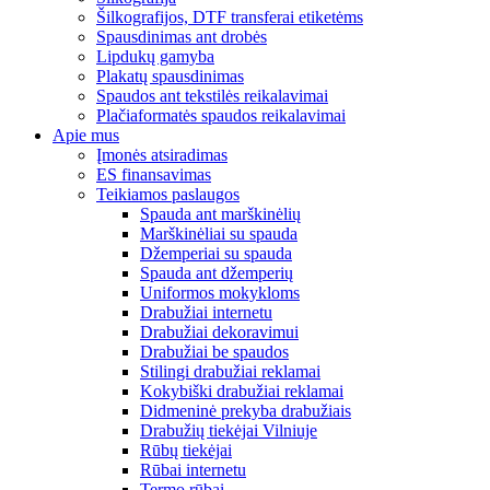
Šilkografijos, DTF transferai etiketėms
Spausdinimas ant drobės
Lipdukų gamyba
Plakatų spausdinimas
Spaudos ant tekstilės reikalavimai
Plačiaformatės spaudos reikalavimai
Apie mus
Įmonės atsiradimas
ES finansavimas
Teikiamos paslaugos
Spauda ant marškinėlių
Marškinėliai su spauda
Džemperiai su spauda
Spauda ant džemperių
Uniformos mokykloms
Drabužiai internetu
Drabužiai dekoravimui
Drabužiai be spaudos
Stilingi drabužiai reklamai
Kokybiški drabužiai reklamai
Didmeninė prekyba drabužiais
Drabužių tiekėjai Vilniuje
Rūbų tiekėjai
Rūbai internetu
Termo rūbai