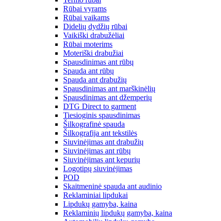
Rūbai vyrams
Rūbai vaikams
Didelių dydžių rūbai
Vaikiški drabužėliai
Rūbai moterims
Moteriški drabužiai
Spausdinimas ant rūbų
Spauda ant rūbų
Spauda ant drabužių
Spausdinimas ant marškinėlių
Spausdinimas ant džemperių
DTG Direct to garment
Tiesioginis spausdinimas
Šilkografinė spauda
Šilkografija ant tekstilės
Siuvinėjimas ant drabužių
Siuvinėjimas ant rūbų
Siuvinėjimas ant kepurių
Logotipų siuvinėjimas
POD
Skaitmeninė spauda ant audinio
Reklaminiai lipdukai
Lipdukų gamyba, kaina
Reklaminių lipdukų gamyba, kaina