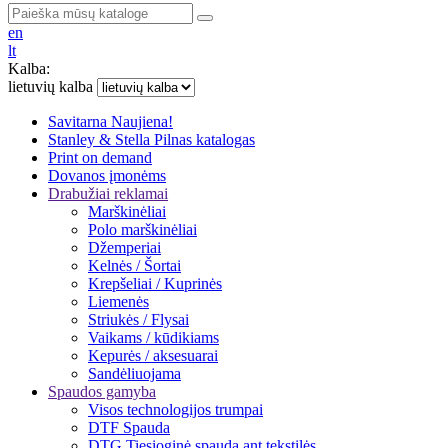
en
lt
Kalba:
lietuvių kalba
Savitarna
Naujiena!
Stanley & Stella
Pilnas katalogas
Print on demand
Dovanos įmonėms
Drabužiai reklamai
Marškinėliai
Polo marškinėliai
Džemperiai
Kelnės / Šortai
Krepšeliai / Kuprinės
Liemenės
Striukės / Flysai
Vaikams / kūdikiams
Kepurės / aksesuarai
Sandėliuojama
Spaudos gamyba
Visos technologijos trumpai
DTF Spauda
DTG Tiesioginė spauda ant tekstilės