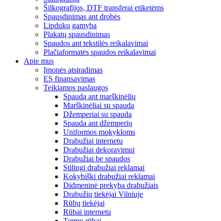
Šilkografijos, DTF transferai etiketėms
Spausdinimas ant drobės
Lipdukų gamyba
Plakatų spausdinimas
Spaudos ant tekstilės reikalavimai
Plačiaformatės spaudos reikalavimai
Apie mus
Įmonės atsiradimas
ES finansavimas
Teikiamos paslaugos
Spauda ant marškinėlių
Marškinėliai su spauda
Džemperiai su spauda
Spauda ant džemperių
Uniformos mokykloms
Drabužiai internetu
Drabužiai dekoravimui
Drabužiai be spaudos
Stilingi drabužiai reklamai
Kokybiški drabužiai reklamai
Didmeninė prekyba drabužiais
Drabužių tiekėjai Vilniuje
Rūbų tiekėjai
Rūbai internetu
Termo rūbai