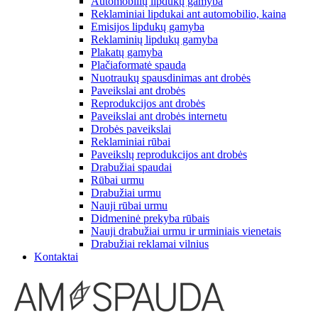
Automobilių lipdukų gamyba
Reklaminiai lipdukai ant automobilio, kaina
Emisijos lipdukų gamyba
Reklaminių lipdukų gamyba
Plakatų gamyba
Plačiaformatė spauda
Nuotraukų spausdinimas ant drobės
Paveikslai ant drobės
Reprodukcijos ant drobės
Paveikslai ant drobės internetu
Drobės paveikslai
Reklaminiai rūbai
Paveikslų reprodukcijos ant drobės
Drabužiai spaudai
Rūbai urmu
Drabužiai urmu
Nauji rūbai urmu
Didmeninė prekyba rūbais
Nauji drabužiai urmu ir urminiais vienetais
Drabužiai reklamai vilnius
Kontaktai