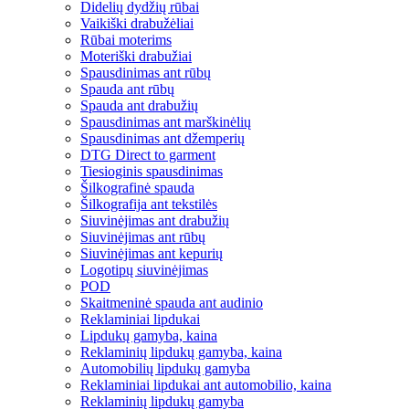
Didelių dydžių rūbai
Vaikiški drabužėliai
Rūbai moterims
Moteriški drabužiai
Spausdinimas ant rūbų
Spauda ant rūbų
Spauda ant drabužių
Spausdinimas ant marškinėlių
Spausdinimas ant džemperių
DTG Direct to garment
Tiesioginis spausdinimas
Šilkografinė spauda
Šilkografija ant tekstilės
Siuvinėjimas ant drabužių
Siuvinėjimas ant rūbų
Siuvinėjimas ant kepurių
Logotipų siuvinėjimas
POD
Skaitmeninė spauda ant audinio
Reklaminiai lipdukai
Lipdukų gamyba, kaina
Reklaminių lipdukų gamyba, kaina
Automobilių lipdukų gamyba
Reklaminiai lipdukai ant automobilio, kaina
Reklaminių lipdukų gamyba