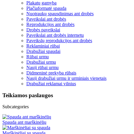
Plakatų gamyba
Plačiaformatė spauda
Nuotraukų spausdinimas ant drobės
Paveikslai ant drobės
Reprodukcijos ant drobės
Drobės paveikslai
Paveikslai ant drobės internetu
Paveikslų reprodukcijos ant drobės
Reklaminiai rūbai
Drabužiai spaudai
Rūbai urmu
Drabužiai urmu
Nauji rūbai urmu
Didmeninė prekyba rūbais
Nauji drabužiai urmu ir urminiais vienetais
Drabužiai reklamai vilnius
Teikiamos paslaugos
Subcategories
Spauda ant marškinėlių
Marškinėliai su spauda