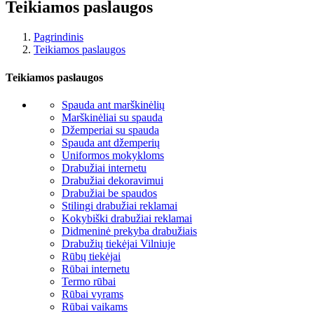
Teikiamos paslaugos
Pagrindinis
Teikiamos paslaugos
Teikiamos paslaugos
Spauda ant marškinėlių
Marškinėliai su spauda
Džemperiai su spauda
Spauda ant džemperių
Uniformos mokykloms
Drabužiai internetu
Drabužiai dekoravimui
Drabužiai be spaudos
Stilingi drabužiai reklamai
Kokybiški drabužiai reklamai
Didmeninė prekyba drabužiais
Drabužių tiekėjai Vilniuje
Rūbų tiekėjai
Rūbai internetu
Termo rūbai
Rūbai vyrams
Rūbai vaikams