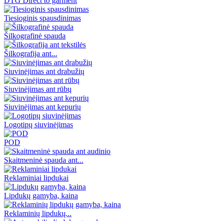
DTG Direct to garment
Tiesioginis spausdinimas
Šilkografinė spauda
Šilkografija ant...
Siuvinėjimas ant drabužių
Siuvinėjimas ant rūbų
Siuvinėjimas ant kepurių
Logotipų siuvinėjimas
POD
Skaitmeninė spauda ant...
Reklaminiai lipdukai
Lipdukų gamyba, kaina
Reklaminių lipdukų...