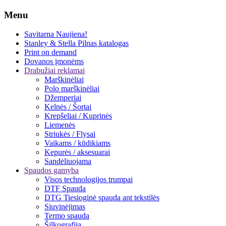
Menu
Savitarna
Naujiena!
Stanley & Stella
Pilnas katalogas
Print on demand
Dovanos įmonėms
Drabužiai reklamai
Marškinėliai
Polo marškinėliai
Džemperiai
Kelnės / Šortai
Krepšeliai / Kuprinės
Liemenės
Striukės / Flysai
Vaikams / kūdikiams
Kepurės / aksesuarai
Sandėliuojama
Spaudos gamyba
Visos technologijos trumpai
DTF Spauda
DTG Tiesioginė spauda ant tekstilės
Siuvinėjimas
Termo spauda
Šilkografija