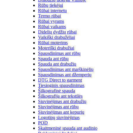
Rūbų tiekėjai
Rūbai internetu
Termo rūbai
Rūbai vyrams
Rūbai vaikams
Didelių dydžių rūbai
Vaikiški drabužėliai
Rūbai moterims
Moteriški drabužiai
Spausdinimas ant rūbų
Spauda ant rūbų
Spauda ant drabužių
Spausdinimas ant marškinėlių
Spausdinimas ant džemperių
DTG Direct to garment
Tiesioginis spausdinimas
Šilkografinė spauda
Šilkografija ant tekstilės
Siuvinėjimas ant drabužių
Siuvinėjimas ant rūbų
Siuvinėjimas ant kepurių
Logotipų siuvinėjimas
POD
Skaitmeninė spauda ant audinio