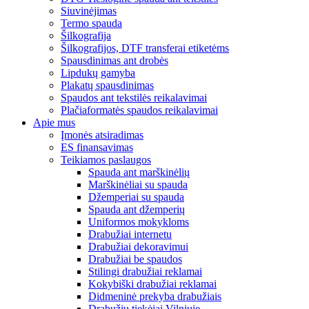
Siuvinėjimas
Termo spauda
Šilkografija
Šilkografijos, DTF transferai etiketėms
Spausdinimas ant drobės
Lipdukų gamyba
Plakatų spausdinimas
Spaudos ant tekstilės reikalavimai
Plačiaformatės spaudos reikalavimai
Apie mus
Įmonės atsiradimas
ES finansavimas
Teikiamos paslaugos
Spauda ant marškinėlių
Marškinėliai su spauda
Džemperiai su spauda
Spauda ant džemperių
Uniformos mokykloms
Drabužiai internetu
Drabužiai dekoravimui
Drabužiai be spaudos
Stilingi drabužiai reklamai
Kokybiški drabužiai reklamai
Didmeninė prekyba drabužiais
Drabužių tiekėjai Vilniuje