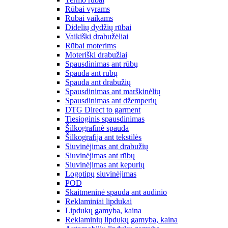
Rūbai vyrams
Rūbai vaikams
Didelių dydžių rūbai
Vaikiški drabužėliai
Rūbai moterims
Moteriški drabužiai
Spausdinimas ant rūbų
Spauda ant rūbų
Spauda ant drabužių
Spausdinimas ant marškinėlių
Spausdinimas ant džemperių
DTG Direct to garment
Tiesioginis spausdinimas
Šilkografinė spauda
Šilkografija ant tekstilės
Siuvinėjimas ant drabužių
Siuvinėjimas ant rūbų
Siuvinėjimas ant kepurių
Logotipų siuvinėjimas
POD
Skaitmeninė spauda ant audinio
Reklaminiai lipdukai
Lipdukų gamyba, kaina
Reklaminių lipdukų gamyba, kaina