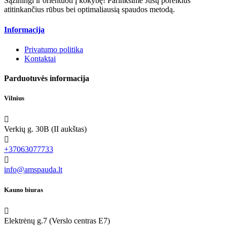
Sąžiningi ir orientuoti į kokybę! Parinksime Jūsų poreikius
atitinkančius rūbus bei optimaliausią spaudos metodą.
Informacija
Privatumo politika
Kontaktai
Parduotuvės informacija
Vilnius

Verkių g. 30B (II aukštas)

+37063077733

info@amspauda.lt
Kauno biuras

Elektrėnų g.7 (Verslo centras E7)