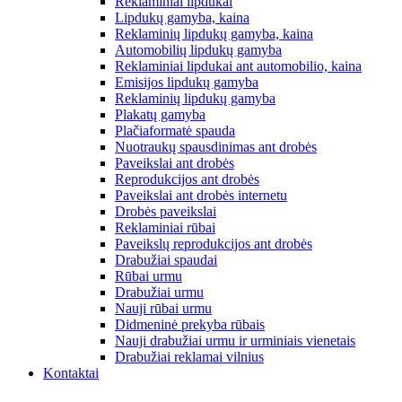
Reklaminiai lipdukai
Lipdukų gamyba, kaina
Reklaminių lipdukų gamyba, kaina
Automobilių lipdukų gamyba
Reklaminiai lipdukai ant automobilio, kaina
Emisijos lipdukų gamyba
Reklaminių lipdukų gamyba
Plakatų gamyba
Plačiaformatė spauda
Nuotraukų spausdinimas ant drobės
Paveikslai ant drobės
Reprodukcijos ant drobės
Paveikslai ant drobės internetu
Drobės paveikslai
Reklaminiai rūbai
Paveikslų reprodukcijos ant drobės
Drabužiai spaudai
Rūbai urmu
Drabužiai urmu
Nauji rūbai urmu
Didmeninė prekyba rūbais
Nauji drabužiai urmu ir urminiais vienetais
Drabužiai reklamai vilnius
Kontaktai