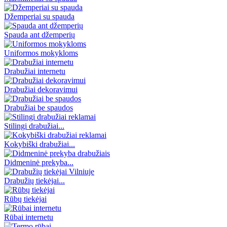
Džemperiai su spauda
Spauda ant džemperių
Uniformos mokykloms
Drabužiai internetu
Drabužiai dekoravimui
Drabužiai be spaudos
Stilingi drabužiai...
Kokybiški drabužiai...
Didmeninė prekyba...
Drabužių tiekėjai...
Rūbų tiekėjai
Rūbai internetu