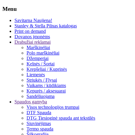
Menu
Savitarna
Naujiena!
Stanley & Stella
Pilnas katalogas
Print on demand
Dovanos įmonėms
Drabužiai reklamai
Marškinėliai
Polo marškinėliai
Džemperiai
Kelnės / Šortai
Krepšeliai / Kuprinės
Liemenės
Striukės / Flysai
Vaikams / kūdikiams
Kepurės / aksesuarai
Sandėliuojama
Spaudos gamyba
Visos technologijos trumpai
DTF Spauda
DTG Tiesioginė spauda ant tekstilės
Siuvinėjimas
Termo spauda
Šilkografija