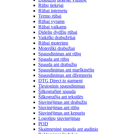
Rūbų tiekėjai
Rūbai internetu
Termo rūbai
Rūbai vyrams
Rūbai vaikams
Didelių dydžių rūbai
Vaikiški drabužėliai
Rūbai moterims
Moteriški drabužiai
Spausdinimas ant rūbų
Spauda ant rūbų
Spauda ant drabužių
Spausdinimas ant marškinėlių
Spausdinimas ant džemperių
DTG Direct to garment
Tiesioginis spausdinimas
Šilkografinė spauda
Šilkografija ant tekstilės
Siuvinėjimas ant drabužių
Siuvinėjimas ant rūbų
Siuvinėjimas ant kepurių
Logotipų siuvinėjimas
POD
Skaitmeninė spauda ant audinio