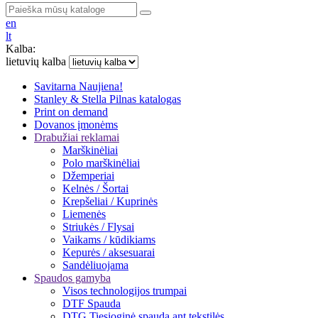
en
lt
Kalba:
lietuvių kalba
Savitarna
Naujiena!
Stanley & Stella
Pilnas katalogas
Print on demand
Dovanos įmonėms
Drabužiai reklamai
Marškinėliai
Polo marškinėliai
Džemperiai
Kelnės / Šortai
Krepšeliai / Kuprinės
Liemenės
Striukės / Flysai
Vaikams / kūdikiams
Kepurės / aksesuarai
Sandėliuojama
Spaudos gamyba
Visos technologijos trumpai
DTF Spauda
DTG Tiesioginė spauda ant tekstilės