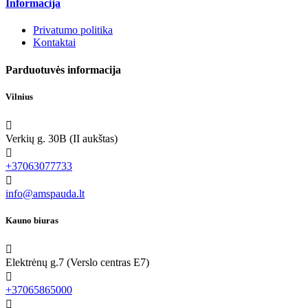
Informacija
Privatumo politika
Kontaktai
Parduotuvės informacija
Vilnius

Verkių g. 30B (II aukštas)

+37063077733

info@amspauda.lt
Kauno biuras

Elektrėnų g.7 (Verslo centras E7)

+37065865000
