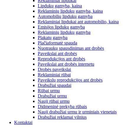
Reklaminiai lipdukai
Lipdukų gamyba, kaina
Reklaminių lipdukų gamyba, kaina
Automobilių lipdukų gamyba
Reklaminiai lipdukai ant automobilio, kaina
Emisijos lipdukų gamyba
Reklaminių lipdukų gamyba
Plakatų gamyba
Plačiaformatė spauda
Nuotraukų spausdinimas ant drobės
Paveikslai ant drobės
Reprodukcijos ant drobės
Paveikslai ant drobės internetu
Drobės paveikslai
Reklaminiai rūbai
Paveikslų reprodukcijos ant drobės
Drabužiai spaudai
Rūbai urmu
Drabužiai urmu
Nauji rūbai urmu
Didmeninė prekyba rūbais
Nauji drabužiai urmu ir urminiais vienetais
Drabužiai reklamai vilnius
Kontaktai