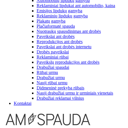
Automobilių lipdukų gamyba
Reklaminiai lipdukai ant automobilio, kaina
Emisijos lipdukų gamyba
Reklaminių lipdukų gamyba
Plakatų gamyba
Plačiaformatė spauda
Nuotraukų spausdinimas ant drobės
Paveikslai ant drobės
Reprodukcijos ant drobės
Paveikslai ant drobės internetu
Drobės paveikslai
Reklaminiai rūbai
Paveikslų reprodukcijos ant drobės
Drabužiai spaudai
Rūbai urmu
Drabužiai urmu
Nauji rūbai urmu
Didmeninė prekyba rūbais
Nauji drabužiai urmu ir urminiais vienetais
Drabužiai reklamai vilnius
Kontaktai