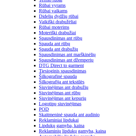
Rūbai vyrams
Rūbai vaikams
Didelių dydžių rūbai
Vaikiški drabužėliai
Rūbai moterims
Moteriški drabužiai
Spausdinimas ant rūbų
Spauda ant rūbų
Spauda ant drabužių
Spausdinimas ant marškinėlių
Spausdinimas ant džemperių
DTG Direct to garment
Tiesioginis spausdinimas
Šilkografinė spauda
Šilkografija ant tekstilės
Siuvinėjimas ant drabužių
Siuvinėjimas ant rūbų
Siuvinėjimas ant kepurių
Logotipų siuvinėjimas
POD
Skaitmeninė spauda ant audinio
Reklaminiai lipdukai
Lipdukų gamyba, kaina
Reklaminių lipdukų gamyba, kaina