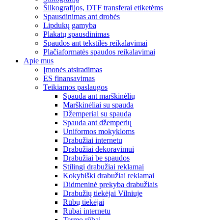
Šilkografijos, DTF transferai etiketėms
Spausdinimas ant drobės
Lipdukų gamyba
Plakatų spausdinimas
Spaudos ant tekstilės reikalavimai
Plačiaformatės spaudos reikalavimai
Apie mus
Įmonės atsiradimas
ES finansavimas
Teikiamos paslaugos
Spauda ant marškinėlių
Marškinėliai su spauda
Džemperiai su spauda
Spauda ant džemperių
Uniformos mokykloms
Drabužiai internetu
Drabužiai dekoravimui
Drabužiai be spaudos
Stilingi drabužiai reklamai
Kokybiški drabužiai reklamai
Didmeninė prekyba drabužiais
Drabužių tiekėjai Vilniuje
Rūbų tiekėjai
Rūbai internetu
Termo rūbai