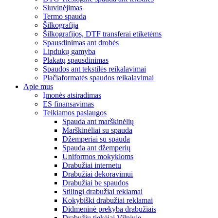
Siuvinėjimas
Termo spauda
Šilkografija
Šilkografijos, DTF transferai etiketėms
Spausdinimas ant drobės
Lipdukų gamyba
Plakatų spausdinimas
Spaudos ant tekstilės reikalavimai
Plačiaformatės spaudos reikalavimai
Apie mus
Įmonės atsiradimas
ES finansavimas
Teikiamos paslaugos
Spauda ant marškinėlių
Marškinėliai su spauda
Džemperiai su spauda
Spauda ant džemperių
Uniformos mokykloms
Drabužiai internetu
Drabužiai dekoravimui
Drabužiai be spaudos
Stilingi drabužiai reklamai
Kokybiški drabužiai reklamai
Didmeninė prekyba drabužiais
Drabužių tiekėjai Vilniuje