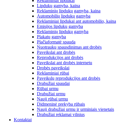
Reklaminiai lipdukai
Lipdukų gamyba, kaina
Reklaminių lipdukų gamyba, kaina
Automobilių lipdukų gamyba
Reklaminiai lipdukai ant automobilio, kaina
Emisijos lipdukų gamyba
Reklaminių lipdukų gamyba
Plakatų gamyba
Plačiaformatė spauda
Nuotraukų spausdinimas ant drobės
Paveikslai ant drobės
Reprodukcijos ant drobės
Paveikslai ant drobės internetu
Drobės paveikslai
Reklaminiai rūbai
Paveikslų reprodukcijos ant drobės
Drabužiai spaudai
Rūbai urmu
Drabužiai urmu
Nauji rūbai urmu
Didmeninė prekyba rūbais
Nauji drabužiai urmu ir urminiais vienetais
Drabužiai reklamai vilnius
Kontaktai