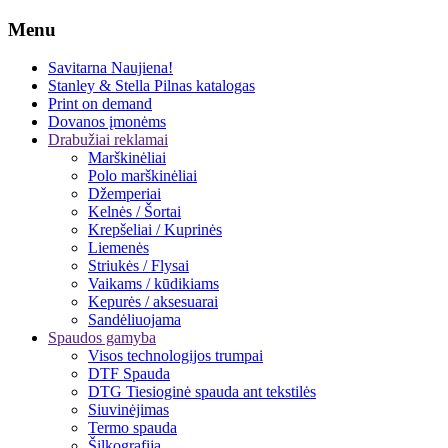
Menu
Savitarna
Naujiena!
Stanley & Stella
Pilnas katalogas
Print on demand
Dovanos įmonėms
Drabužiai reklamai
Marškinėliai
Polo marškinėliai
Džemperiai
Kelnės / Šortai
Krepšeliai / Kuprinės
Liemenės
Striukės / Flysai
Vaikams / kūdikiams
Kepurės / aksesuarai
Sandėliuojama
Spaudos gamyba
Visos technologijos trumpai
DTF Spauda
DTG Tiesioginė spauda ant tekstilės
Siuvinėjimas
Termo spauda
Šilkografija