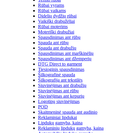
Rūbai vyrams
Rūbai vaikams
Didelių dydžių rūbai
Vaikiški drabužėliai
Rūbai moterims
Moteriški drabužiai
Spausdinimas ant rūbų
Spauda ant rūbų
Spauda ant drabužių
Spausdinimas ant marškinėlių
Spausdinimas ant džemperių
DTG Direct to garment
Tiesioginis spausdinimas
Šilkografinė spauda
Šilkografija ant tekstilės
Siuvinėjimas ant drabužių
Siuvinėjimas ant rūbų
Siuvinėjimas ant kepurių
Logotipų siuvinėjimas
POD
Skaitmeninė spauda ant audinio
Reklaminiai lipdukai
Lipdukų gamyba, kaina
Reklaminių lipdukų gamyba, kaina