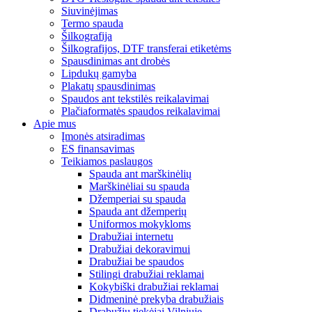
Siuvinėjimas
Termo spauda
Šilkografija
Šilkografijos, DTF transferai etiketėms
Spausdinimas ant drobės
Lipdukų gamyba
Plakatų spausdinimas
Spaudos ant tekstilės reikalavimai
Plačiaformatės spaudos reikalavimai
Apie mus
Įmonės atsiradimas
ES finansavimas
Teikiamos paslaugos
Spauda ant marškinėlių
Marškinėliai su spauda
Džemperiai su spauda
Spauda ant džemperių
Uniformos mokykloms
Drabužiai internetu
Drabužiai dekoravimui
Drabužiai be spaudos
Stilingi drabužiai reklamai
Kokybiški drabužiai reklamai
Didmeninė prekyba drabužiais
Drabužių tiekėjai Vilniuje