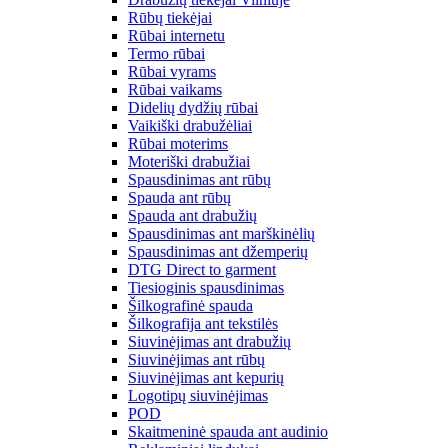
Rūbų tiekėjai
Rūbai internetu
Termo rūbai
Rūbai vyrams
Rūbai vaikams
Didelių dydžių rūbai
Vaikiški drabužėliai
Rūbai moterims
Moteriški drabužiai
Spausdinimas ant rūbų
Spauda ant rūbų
Spauda ant drabužių
Spausdinimas ant marškinėlių
Spausdinimas ant džemperių
DTG Direct to garment
Tiesioginis spausdinimas
Šilkografinė spauda
Šilkografija ant tekstilės
Siuvinėjimas ant drabužių
Siuvinėjimas ant rūbų
Siuvinėjimas ant kepurių
Logotipų siuvinėjimas
POD
Skaitmeninė spauda ant audinio