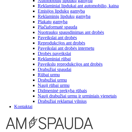
Automobilių lipdukų gamyba
Reklaminiai lipdukai ant automobilio, kaina
Emisijos lipdukų gamyba
Reklaminių lipdukų gamyba
Plakatų gamyba
Plačiaformatė spauda
Nuotraukų spausdinimas ant drobės
Paveikslai ant drobės
Reprodukcijos ant drobės
Paveikslai ant drobės internetu
Drobės paveikslai
Reklaminiai rūbai
Paveikslų reprodukcijos ant drobės
Drabužiai spaudai
Rūbai urmu
Drabužiai urmu
Nauji rūbai urmu
Didmeninė prekyba rūbais
Nauji drabužiai urmu ir urminiais vienetais
Drabužiai reklamai vilnius
Kontaktai