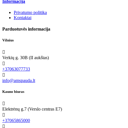
Informacija
Privatumo politika
Kontaktai
Parduotuvės informacija
Vilnius

Verkių g. 30B (II aukštas)

+37063077733

info@amspauda.lt
Kauno biuras

Elektrėnų g.7 (Verslo centras E7)

+37065865000
