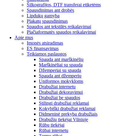
Šilkografijos, DTF transferai etiketėms
Spausdinimas ant drobės
Lipdukų gamyba
Plakatų spausdinimas
Spaudos ant tekstilės reikalavimai
Plačiaformatės spaudos reikalavimai
Apie mus
Įmonės atsiradimas
ES finansavimas
Teikiamos paslaugos
Spauda ant marškinėlių
Marškinėliai su spauda
Džemperiai su spauda
Spauda ant džemperių
Uniformos mokykloms
Drabužiai internetu
Drabužiai dekoravimui
Drabužiai be spaudos
Stilingi drabužiai reklamai
Kokybiški drabužiai reklamai
Didmeninė prekyba drabužiais
Drabužių tiekėjai Vilniuje
Rūbų tiekėjai
Rūbai internetu
Termo rūbai