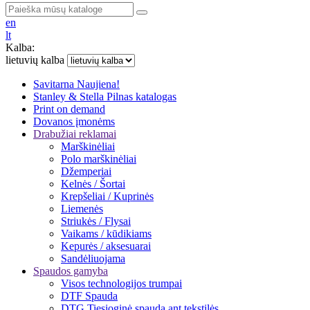
en
lt
Kalba:
lietuvių kalba
Savitarna
Naujiena!
Stanley & Stella
Pilnas katalogas
Print on demand
Dovanos įmonėms
Drabužiai reklamai
Marškinėliai
Polo marškinėliai
Džemperiai
Kelnės / Šortai
Krepšeliai / Kuprinės
Liemenės
Striukės / Flysai
Vaikams / kūdikiams
Kepurės / aksesuarai
Sandėliuojama
Spaudos gamyba
Visos technologijos trumpai
DTF Spauda
DTG Tiesioginė spauda ant tekstilės