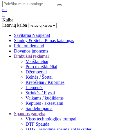
en
lt
Kalba:
lietuvių kalba
Savitarna
Naujiena!
Stanley & Stella
Pilnas katalogas
Print on demand
Dovanos įmonėms
Drabužiai reklamai
Marškinėliai
Polo marškinėliai
Džemperiai
Kelnės / Šortai
Krepšeliai / Kuprinės
Liemenės
Striukės / Flysai
Vaikams / kūdikiams
Kepurės / aksesuarai
Sandėliuojama
Spaudos gamyba
Visos technologijos trumpai
DTF Spauda
DTG Tiesioginė spauda ant tekstilės