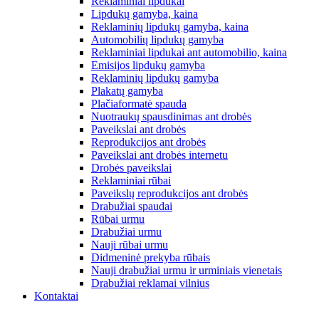
Reklaminiai lipdukai
Lipdukų gamyba, kaina
Reklaminių lipdukų gamyba, kaina
Automobilių lipdukų gamyba
Reklaminiai lipdukai ant automobilio, kaina
Emisijos lipdukų gamyba
Reklaminių lipdukų gamyba
Plakatų gamyba
Plačiaformatė spauda
Nuotraukų spausdinimas ant drobės
Paveikslai ant drobės
Reprodukcijos ant drobės
Paveikslai ant drobės internetu
Drobės paveikslai
Reklaminiai rūbai
Paveikslų reprodukcijos ant drobės
Drabužiai spaudai
Rūbai urmu
Drabužiai urmu
Nauji rūbai urmu
Didmeninė prekyba rūbais
Nauji drabužiai urmu ir urminiais vienetais
Drabužiai reklamai vilnius
Kontaktai