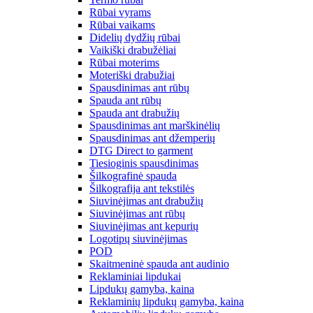
Rūbai vyrams
Rūbai vaikams
Didelių dydžių rūbai
Vaikiški drabužėliai
Rūbai moterims
Moteriški drabužiai
Spausdinimas ant rūbų
Spauda ant rūbų
Spauda ant drabužių
Spausdinimas ant marškinėlių
Spausdinimas ant džemperių
DTG Direct to garment
Tiesioginis spausdinimas
Šilkografinė spauda
Šilkografija ant tekstilės
Siuvinėjimas ant drabužių
Siuvinėjimas ant rūbų
Siuvinėjimas ant kepurių
Logotipų siuvinėjimas
POD
Skaitmeninė spauda ant audinio
Reklaminiai lipdukai
Lipdukų gamyba, kaina
Reklaminių lipdukų gamyba, kaina