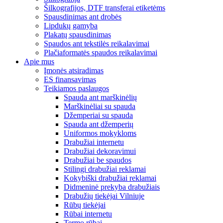
Šilkografijos, DTF transferai etiketėms
Spausdinimas ant drobės
Lipdukų gamyba
Plakatų spausdinimas
Spaudos ant tekstilės reikalavimai
Plačiaformatės spaudos reikalavimai
Apie mus
Įmonės atsiradimas
ES finansavimas
Teikiamos paslaugos
Spauda ant marškinėlių
Marškinėliai su spauda
Džemperiai su spauda
Spauda ant džemperių
Uniformos mokykloms
Drabužiai internetu
Drabužiai dekoravimui
Drabužiai be spaudos
Stilingi drabužiai reklamai
Kokybiški drabužiai reklamai
Didmeninė prekyba drabužiais
Drabužių tiekėjai Vilniuje
Rūbų tiekėjai
Rūbai internetu
Termo rūbai