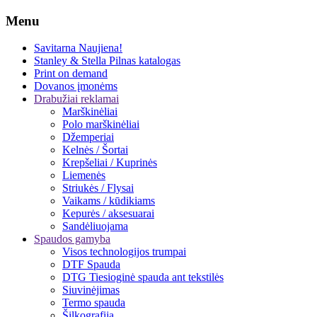
Menu
Savitarna
Naujiena!
Stanley & Stella
Pilnas katalogas
Print on demand
Dovanos įmonėms
Drabužiai reklamai
Marškinėliai
Polo marškinėliai
Džemperiai
Kelnės / Šortai
Krepšeliai / Kuprinės
Liemenės
Striukės / Flysai
Vaikams / kūdikiams
Kepurės / aksesuarai
Sandėliuojama
Spaudos gamyba
Visos technologijos trumpai
DTF Spauda
DTG Tiesioginė spauda ant tekstilės
Siuvinėjimas
Termo spauda
Šilkografija