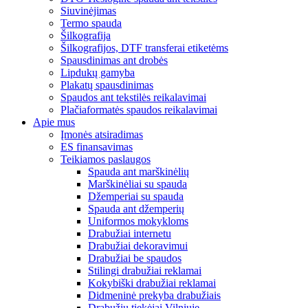
Siuvinėjimas
Termo spauda
Šilkografija
Šilkografijos, DTF transferai etiketėms
Spausdinimas ant drobės
Lipdukų gamyba
Plakatų spausdinimas
Spaudos ant tekstilės reikalavimai
Plačiaformatės spaudos reikalavimai
Apie mus
Įmonės atsiradimas
ES finansavimas
Teikiamos paslaugos
Spauda ant marškinėlių
Marškinėliai su spauda
Džemperiai su spauda
Spauda ant džemperių
Uniformos mokykloms
Drabužiai internetu
Drabužiai dekoravimui
Drabužiai be spaudos
Stilingi drabužiai reklamai
Kokybiški drabužiai reklamai
Didmeninė prekyba drabužiais
Drabužių tiekėjai Vilniuje