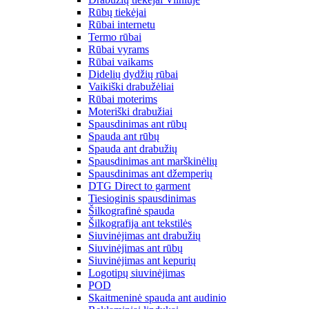
Rūbų tiekėjai
Rūbai internetu
Termo rūbai
Rūbai vyrams
Rūbai vaikams
Didelių dydžių rūbai
Vaikiški drabužėliai
Rūbai moterims
Moteriški drabužiai
Spausdinimas ant rūbų
Spauda ant rūbų
Spauda ant drabužių
Spausdinimas ant marškinėlių
Spausdinimas ant džemperių
DTG Direct to garment
Tiesioginis spausdinimas
Šilkografinė spauda
Šilkografija ant tekstilės
Siuvinėjimas ant drabužių
Siuvinėjimas ant rūbų
Siuvinėjimas ant kepurių
Logotipų siuvinėjimas
POD
Skaitmeninė spauda ant audinio