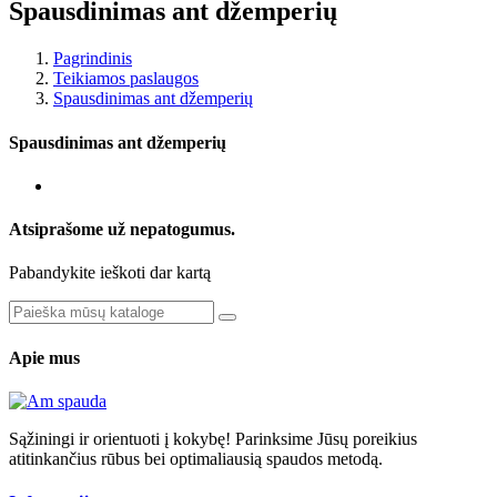
Spausdinimas ant džemperių
Pagrindinis
Teikiamos paslaugos
Spausdinimas ant džemperių
Spausdinimas ant džemperių
Atsiprašome už nepatogumus.
Pabandykite ieškoti dar kartą
Apie mus
Sąžiningi ir orientuoti į kokybę! Parinksime Jūsų poreikius
atitinkančius rūbus bei optimaliausią spaudos metodą.