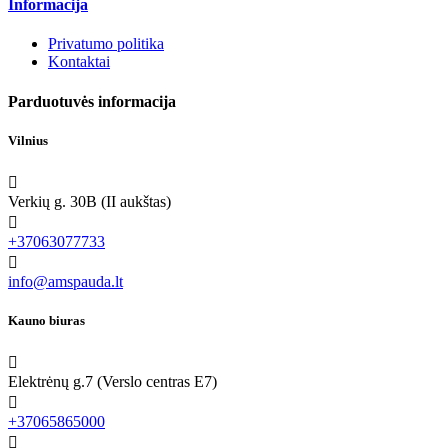
Informacija
Privatumo politika
Kontaktai
Parduotuvės informacija
Vilnius

Verkių g. 30B (II aukštas)

+37063077733

info@amspauda.lt
Kauno biuras

Elektrėnų g.7 (Verslo centras E7)

+37065865000
