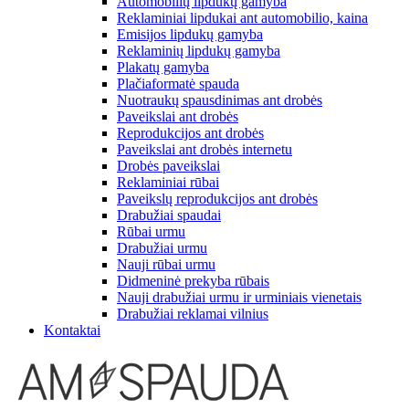
Automobilių lipdukų gamyba
Reklaminiai lipdukai ant automobilio, kaina
Emisijos lipdukų gamyba
Reklaminių lipdukų gamyba
Plakatų gamyba
Plačiaformatė spauda
Nuotraukų spausdinimas ant drobės
Paveikslai ant drobės
Reprodukcijos ant drobės
Paveikslai ant drobės internetu
Drobės paveikslai
Reklaminiai rūbai
Paveikslų reprodukcijos ant drobės
Drabužiai spaudai
Rūbai urmu
Drabužiai urmu
Nauji rūbai urmu
Didmeninė prekyba rūbais
Nauji drabužiai urmu ir urminiais vienetais
Drabužiai reklamai vilnius
Kontaktai