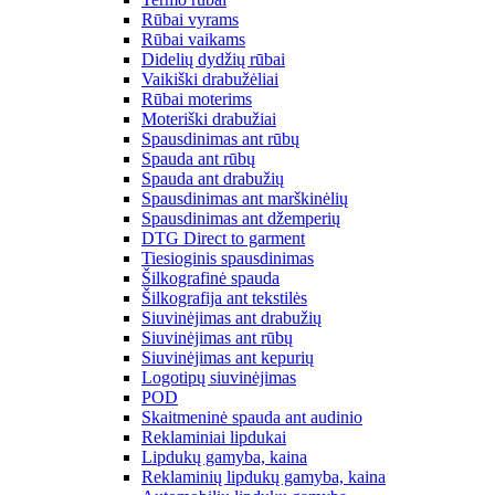
Rūbai vyrams
Rūbai vaikams
Didelių dydžių rūbai
Vaikiški drabužėliai
Rūbai moterims
Moteriški drabužiai
Spausdinimas ant rūbų
Spauda ant rūbų
Spauda ant drabužių
Spausdinimas ant marškinėlių
Spausdinimas ant džemperių
DTG Direct to garment
Tiesioginis spausdinimas
Šilkografinė spauda
Šilkografija ant tekstilės
Siuvinėjimas ant drabužių
Siuvinėjimas ant rūbų
Siuvinėjimas ant kepurių
Logotipų siuvinėjimas
POD
Skaitmeninė spauda ant audinio
Reklaminiai lipdukai
Lipdukų gamyba, kaina
Reklaminių lipdukų gamyba, kaina