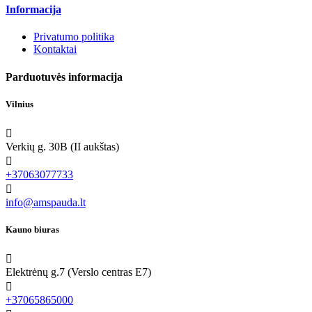
Informacija
Privatumo politika
Kontaktai
Parduotuvės informacija
Vilnius

Verkių g. 30B (II aukštas)

+37063077733

info@amspauda.lt
Kauno biuras

Elektrėnų g.7 (Verslo centras E7)

+37065865000