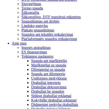
Siuvinėjimas
Termo spauda
Šilkografija
Šilkografijos, DTF transferai etiketėms
Spausdinimas ant drobės
Lipdukų gamyba
Plakatų spausdinimas
Spaudos ant tekstilės reikalavimai
Plačiaformatės spaudos reikalavimai
Apie mus
Įmonės atsiradimas
ES finansavimas
Teikiamos paslaugos
Spauda ant marškinėlių
Marškinėliai su spauda
Džemperiai su spauda
Spauda ant džemperių
Uniformos mokykloms
Drabužiai internetu
Drabužiai dekoravimui
Drabužiai be spaudos
Stilingi drabužiai reklamai
Kokybiški drabužiai reklamai
Didmeninė prekyba drabužiais
Drabužių tiekėjai Vilniuje