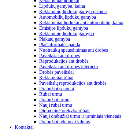
Reklaminiai lipdukai
Lipdukų gamyba, kaina
Reklaminių lipdukų gamyba, kaina
Automobilių lipdukų gamyba
Reklaminiai lipdukai ant automobilio, kaina
Emisijos lipdukų gamyba
Reklaminių lipdukų gamyba
Plakatų gamyba
Plačiaformatė spauda
Nuotraukų spausdinimas ant drobės
Paveikslai ant drobės
Reprodukcijos ant drobės
Paveikslai ant drobės internetu
Drobės paveikslai
Reklaminiai rūbai
Paveikslų reprodukcijos ant drobės
Drabužiai spaudai
Rūbai urmu
Drabužiai urmu
Nauji rūbai urmu
Didmeninė prekyba rūbais
Nauji drabužiai urmu ir urminiais vienetais
Drabužiai reklamai vilnius
Kontaktai