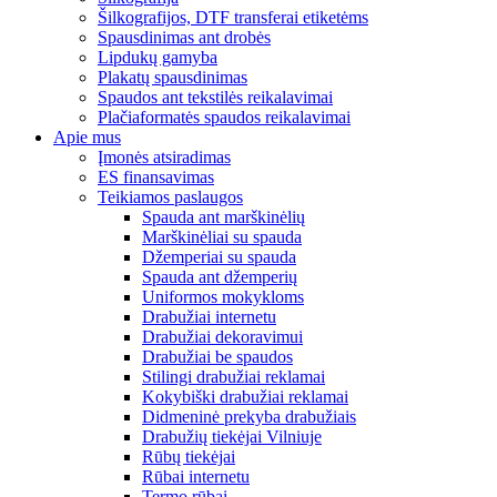
Šilkografijos, DTF transferai etiketėms
Spausdinimas ant drobės
Lipdukų gamyba
Plakatų spausdinimas
Spaudos ant tekstilės reikalavimai
Plačiaformatės spaudos reikalavimai
Apie mus
Įmonės atsiradimas
ES finansavimas
Teikiamos paslaugos
Spauda ant marškinėlių
Marškinėliai su spauda
Džemperiai su spauda
Spauda ant džemperių
Uniformos mokykloms
Drabužiai internetu
Drabužiai dekoravimui
Drabužiai be spaudos
Stilingi drabužiai reklamai
Kokybiški drabužiai reklamai
Didmeninė prekyba drabužiais
Drabužių tiekėjai Vilniuje
Rūbų tiekėjai
Rūbai internetu
Termo rūbai