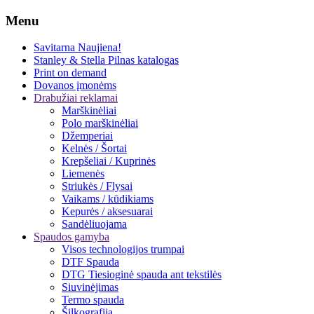
Menu
Savitarna
Naujiena!
Stanley & Stella
Pilnas katalogas
Print on demand
Dovanos įmonėms
Drabužiai reklamai
Marškinėliai
Polo marškinėliai
Džemperiai
Kelnės / Šortai
Krepšeliai / Kuprinės
Liemenės
Striukės / Flysai
Vaikams / kūdikiams
Kepurės / aksesuarai
Sandėliuojama
Spaudos gamyba
Visos technologijos trumpai
DTF Spauda
DTG Tiesioginė spauda ant tekstilės
Siuvinėjimas
Termo spauda
Šilkografija