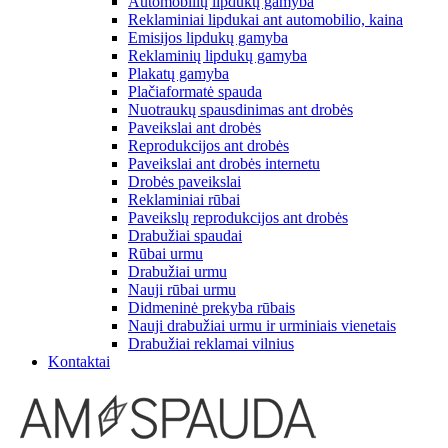
Automobilių lipdukų gamyba
Reklaminiai lipdukai ant automobilio, kaina
Emisijos lipdukų gamyba
Reklaminių lipdukų gamyba
Plakatų gamyba
Plačiaformatė spauda
Nuotraukų spausdinimas ant drobės
Paveikslai ant drobės
Reprodukcijos ant drobės
Paveikslai ant drobės internetu
Drobės paveikslai
Reklaminiai rūbai
Paveikslų reprodukcijos ant drobės
Drabužiai spaudai
Rūbai urmu
Drabužiai urmu
Nauji rūbai urmu
Didmeninė prekyba rūbais
Nauji drabužiai urmu ir urminiais vienetais
Drabužiai reklamai vilnius
Kontaktai