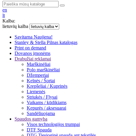
en
lt
Kalba:
lietuvių kalba
Savitarna
Naujiena!
Stanley & Stella
Pilnas katalogas
Print on demand
Dovanos įmonėms
Drabužiai reklamai
Marškinėliai
Polo marškinėliai
Džemperiai
Kelnės / Šortai
Krepšeliai / Kuprinės
Liemenės
Striukės / Flysai
Vaikams / kūdikiams
Kepurės / aksesuarai
Sandėliuojama
Spaudos gamyba
Visos technologijos trumpai
DTF Spauda
DTG Tiesioginė spauda ant tekstilės