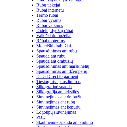
Rūbų tiekėjai
Rūbai internetu
Termo rūbai
Rūbai vyrams
Rūbai vaikams
Didelių dydžių rūbai
Vaikiški drabužėliai
Rūbai moterims
Moteriški drabužiai
Spausdinimas ant rūbų
Spauda ant rūbų
Spauda ant drabužių
Spausdinimas ant marškinėlių
Spausdinimas ant džemperių
DTG Direct to garment
Tiesioginis spausdinimas
Šilkografinė spauda
Šilkografija ant tekstilės
Siuvinėjimas ant drabužių
Siuvinėjimas ant rūbų
Siuvinėjimas ant kepurių
Logotipų siuvinėjimas
POD
Skaitmeninė spauda ant audinio