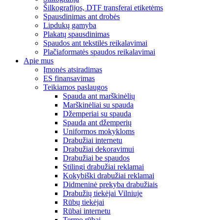
Šilkografijos, DTF transferai etiketėms
Spausdinimas ant drobės
Lipdukų gamyba
Plakatų spausdinimas
Spaudos ant tekstilės reikalavimai
Plačiaformatės spaudos reikalavimai
Apie mus
Įmonės atsiradimas
ES finansavimas
Teikiamos paslaugos
Spauda ant marškinėlių
Marškinėliai su spauda
Džemperiai su spauda
Spauda ant džemperių
Uniformos mokykloms
Drabužiai internetu
Drabužiai dekoravimui
Drabužiai be spaudos
Stilingi drabužiai reklamai
Kokybiški drabužiai reklamai
Didmeninė prekyba drabužiais
Drabužių tiekėjai Vilniuje
Rūbų tiekėjai
Rūbai internetu
Termo rūbai