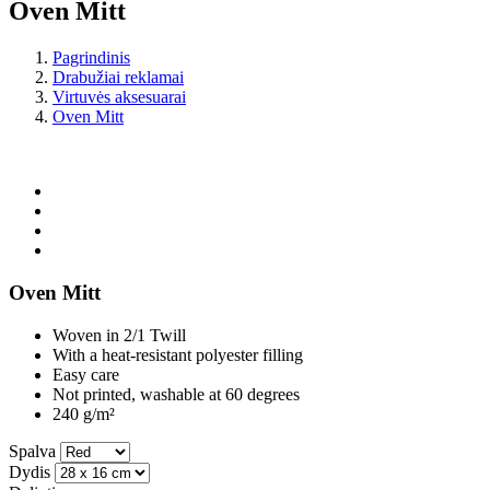
Oven Mitt
Pagrindinis
Drabužiai reklamai
Virtuvės aksesuarai
Oven Mitt
Oven Mitt
Woven in 2/1 Twill
With a heat-resistant polyester filling
Easy care
Not printed, washable at 60 degrees
240 g/m²
Spalva
Dydis