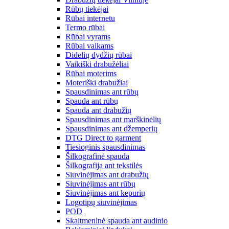
Rūbų tiekėjai
Rūbai internetu
Termo rūbai
Rūbai vyrams
Rūbai vaikams
Didelių dydžių rūbai
Vaikiški drabužėliai
Rūbai moterims
Moteriški drabužiai
Spausdinimas ant rūbų
Spauda ant rūbų
Spauda ant drabužių
Spausdinimas ant marškinėlių
Spausdinimas ant džemperių
DTG Direct to garment
Tiesioginis spausdinimas
Šilkografinė spauda
Šilkografija ant tekstilės
Siuvinėjimas ant drabužių
Siuvinėjimas ant rūbų
Siuvinėjimas ant kepurių
Logotipų siuvinėjimas
POD
Skaitmeninė spauda ant audinio