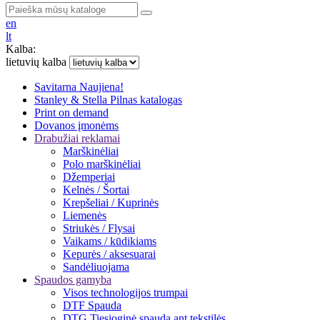
en
lt
Kalba:
lietuvių kalba
Savitarna
Naujiena!
Stanley & Stella
Pilnas katalogas
Print on demand
Dovanos įmonėms
Drabužiai reklamai
Marškinėliai
Polo marškinėliai
Džemperiai
Kelnės / Šortai
Krepšeliai / Kuprinės
Liemenės
Striukės / Flysai
Vaikams / kūdikiams
Kepurės / aksesuarai
Sandėliuojama
Spaudos gamyba
Visos technologijos trumpai
DTF Spauda
DTG Tiesioginė spauda ant tekstilės