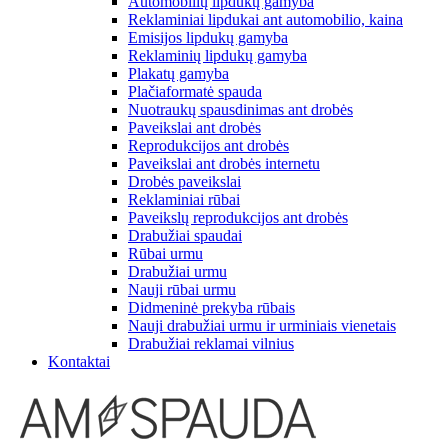
Automobilių lipdukų gamyba
Reklaminiai lipdukai ant automobilio, kaina
Emisijos lipdukų gamyba
Reklaminių lipdukų gamyba
Plakatų gamyba
Plačiaformatė spauda
Nuotraukų spausdinimas ant drobės
Paveikslai ant drobės
Reprodukcijos ant drobės
Paveikslai ant drobės internetu
Drobės paveikslai
Reklaminiai rūbai
Paveikslų reprodukcijos ant drobės
Drabužiai spaudai
Rūbai urmu
Drabužiai urmu
Nauji rūbai urmu
Didmeninė prekyba rūbais
Nauji drabužiai urmu ir urminiais vienetais
Drabužiai reklamai vilnius
Kontaktai