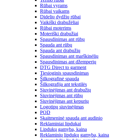
Rūbai vyrams
Rūbai vaikams
Didelių dydžių rūbai
Vaikiški drabužėliai
Rūbai moterims
Moteriški drabužiai
Spausdinimas ant rūbų
Spauda ant rūbų
Spauda ant drabužių
Spausdinimas ant marškinėlių
Spausdinimas ant džemperių
DTG Direct to garment
Tiesioginis spausdinimas
Šilkografinė spauda
Šilkografija ant tekstilės
Siuvinėjimas ant drabužių
Siuvinėjimas ant rūbų
Siuvinėjimas ant kepurių
Logotipų siuvinėjimas
POD
Skaitmeninė spauda ant audinio
Reklaminiai lipdukai
Lipdukų gamyba, kaina
Reklaminių lipdukų gamyba, kaina