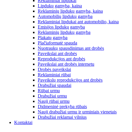
Reklaminiai lipdukai
Lipdukų gamyba, kaina
Reklaminių lipdukų gamyba, kaina
Automobilių lipdukų gamyba
Reklaminiai lipdukai ant automobilio, kaina
Emisijos lipdukų gamyba
Reklaminių lipdukų gamyba
Plakatų gamyba
Plačiaformatė spauda
Nuotraukų spausdinimas ant drobės
Paveikslai ant drobės
Reprodukcijos ant drobės
Paveikslai ant drobės internetu
Drobės paveikslai
Reklaminiai rūbai
Paveikslų reprodukcijos ant drobės
Drabužiai spaudai
Rūbai urmu
Drabužiai urmu
Nauji rūbai urmu
Didmeninė prekyba rūbais
Nauji drabužiai urmu ir urminiais vienetais
Drabužiai reklamai vilnius
Kontaktai