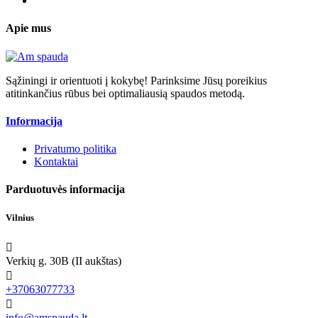
Apie mus
Sąžiningi ir orientuoti į kokybę! Parinksime Jūsų poreikius
atitinkančius rūbus bei optimaliausią spaudos metodą.
Informacija
Privatumo politika
Kontaktai
Parduotuvės informacija
Vilnius

Verkių g. 30B (II aukštas)

+37063077733

info@amspauda.lt