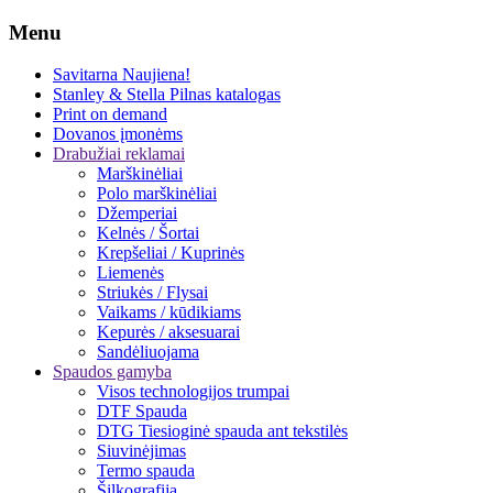
Menu
Savitarna
Naujiena!
Stanley & Stella
Pilnas katalogas
Print on demand
Dovanos įmonėms
Drabužiai reklamai
Marškinėliai
Polo marškinėliai
Džemperiai
Kelnės / Šortai
Krepšeliai / Kuprinės
Liemenės
Striukės / Flysai
Vaikams / kūdikiams
Kepurės / aksesuarai
Sandėliuojama
Spaudos gamyba
Visos technologijos trumpai
DTF Spauda
DTG Tiesioginė spauda ant tekstilės
Siuvinėjimas
Termo spauda
Šilkografija