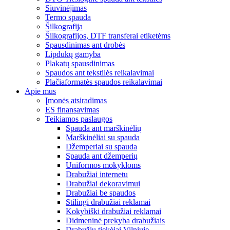
Siuvinėjimas
Termo spauda
Šilkografija
Šilkografijos, DTF transferai etiketėms
Spausdinimas ant drobės
Lipdukų gamyba
Plakatų spausdinimas
Spaudos ant tekstilės reikalavimai
Plačiaformatės spaudos reikalavimai
Apie mus
Įmonės atsiradimas
ES finansavimas
Teikiamos paslaugos
Spauda ant marškinėlių
Marškinėliai su spauda
Džemperiai su spauda
Spauda ant džemperių
Uniformos mokykloms
Drabužiai internetu
Drabužiai dekoravimui
Drabužiai be spaudos
Stilingi drabužiai reklamai
Kokybiški drabužiai reklamai
Didmeninė prekyba drabužiais
Drabužių tiekėjai Vilniuje