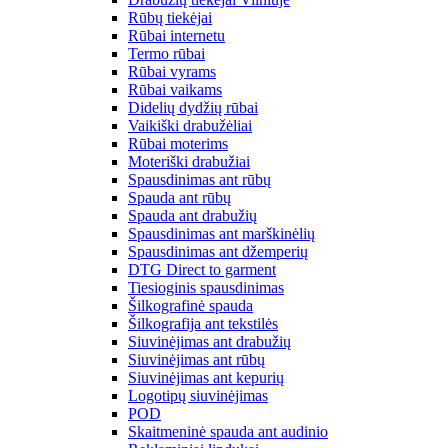
Rūbų tiekėjai
Rūbai internetu
Termo rūbai
Rūbai vyrams
Rūbai vaikams
Didelių dydžių rūbai
Vaikiški drabužėliai
Rūbai moterims
Moteriški drabužiai
Spausdinimas ant rūbų
Spauda ant rūbų
Spauda ant drabužių
Spausdinimas ant marškinėlių
Spausdinimas ant džemperių
DTG Direct to garment
Tiesioginis spausdinimas
Šilkografinė spauda
Šilkografija ant tekstilės
Siuvinėjimas ant drabužių
Siuvinėjimas ant rūbų
Siuvinėjimas ant kepurių
Logotipų siuvinėjimas
POD
Skaitmeninė spauda ant audinio