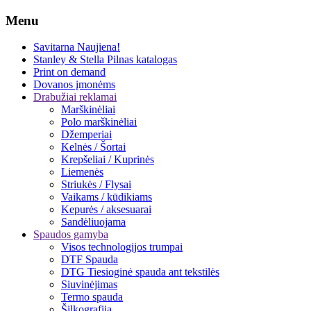
Menu
Savitarna
Naujiena!
Stanley & Stella
Pilnas katalogas
Print on demand
Dovanos įmonėms
Drabužiai reklamai
Marškinėliai
Polo marškinėliai
Džemperiai
Kelnės / Šortai
Krepšeliai / Kuprinės
Liemenės
Striukės / Flysai
Vaikams / kūdikiams
Kepurės / aksesuarai
Sandėliuojama
Spaudos gamyba
Visos technologijos trumpai
DTF Spauda
DTG Tiesioginė spauda ant tekstilės
Siuvinėjimas
Termo spauda
Šilkografija