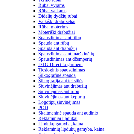
Rūbai vyrams
Rūbai vaikams
Didelių dydžių rūbai
Vaikiški drabužėliai
Rūbai moterims
Moteriški drabužiai
Spausdinimas ant rūbų
Spauda ant rūbų
Spauda ant drabužių
Spausdinimas ant marškinėlių
Spausdinimas ant džemperių
DTG Direct to garment
Tiesioginis spausdinimas
Šilkografinė spauda
Šilkografija ant tekstilės
Siuvinėjimas ant drabužių
Siuvinėjimas ant rūbų
Siuvinėjimas ant kepurių
Logotipų siuvinėjimas
POD
Skaitmeninė spauda ant audinio
Reklaminiai lipdukai
Lipdukų gamyba, kaina
Reklaminių lipdukų gamyba, kaina