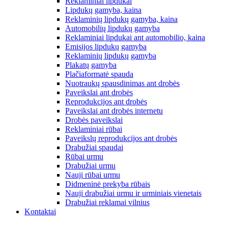
Reklaminiai lipdukai
Lipdukų gamyba, kaina
Reklaminių lipdukų gamyba, kaina
Automobilių lipdukų gamyba
Reklaminiai lipdukai ant automobilio, kaina
Emisijos lipdukų gamyba
Reklaminių lipdukų gamyba
Plakatų gamyba
Plačiaformatė spauda
Nuotraukų spausdinimas ant drobės
Paveikslai ant drobės
Reprodukcijos ant drobės
Paveikslai ant drobės internetu
Drobės paveikslai
Reklaminiai rūbai
Paveikslų reprodukcijos ant drobės
Drabužiai spaudai
Rūbai urmu
Drabužiai urmu
Nauji rūbai urmu
Didmeninė prekyba rūbais
Nauji drabužiai urmu ir urminiais vienetais
Drabužiai reklamai vilnius
Kontaktai