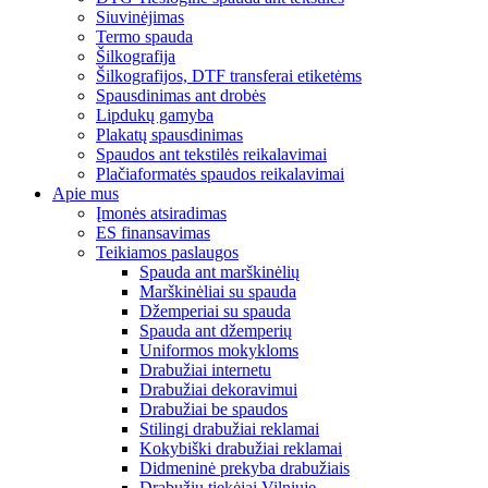
Siuvinėjimas
Termo spauda
Šilkografija
Šilkografijos, DTF transferai etiketėms
Spausdinimas ant drobės
Lipdukų gamyba
Plakatų spausdinimas
Spaudos ant tekstilės reikalavimai
Plačiaformatės spaudos reikalavimai
Apie mus
Įmonės atsiradimas
ES finansavimas
Teikiamos paslaugos
Spauda ant marškinėlių
Marškinėliai su spauda
Džemperiai su spauda
Spauda ant džemperių
Uniformos mokykloms
Drabužiai internetu
Drabužiai dekoravimui
Drabužiai be spaudos
Stilingi drabužiai reklamai
Kokybiški drabužiai reklamai
Didmeninė prekyba drabužiais
Drabužių tiekėjai Vilniuje