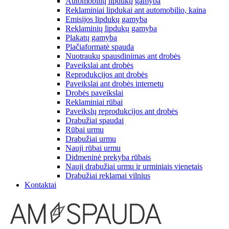
Automobilių lipdukų gamyba
Reklaminiai lipdukai ant automobilio, kaina
Emisijos lipdukų gamyba
Reklaminių lipdukų gamyba
Plakatų gamyba
Plačiaformatė spauda
Nuotraukų spausdinimas ant drobės
Paveikslai ant drobės
Reprodukcijos ant drobės
Paveikslai ant drobės internetu
Drobės paveikslai
Reklaminiai rūbai
Paveikslų reprodukcijos ant drobės
Drabužiai spaudai
Rūbai urmu
Drabužiai urmu
Nauji rūbai urmu
Didmeninė prekyba rūbais
Nauji drabužiai urmu ir urminiais vienetais
Drabužiai reklamai vilnius
Kontaktai