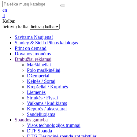
en
lt
Kalba:
lietuvių kalba
Savitarna
Naujiena!
Stanley & Stella
Pilnas katalogas
Print on demand
Dovanos įmonėms
Drabužiai reklamai
Marškinėliai
Polo marškinėliai
Džemperiai
Kelnės / Šortai
Krepšeliai / Kuprinės
Liemenės
Striukės / Flysai
Vaikams / kūdikiams
Kepurės / aksesuarai
Sandėliuojama
Spaudos gamyba
Visos technologijos trumpai
DTF Spauda
DTG Tiesioginė spauda ant tekstilės