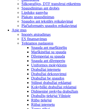
Šilkografijos, DTF transferai etiketėms
Spausdinimas ant drobės
Lipdukų gamyba
Plakatų spausdinimas
Spaudos ant tekstilės reikalavimai
Plačiaformatės spaudos reikalavimai
Apie mus
Įmonės atsiradimas
ES finansavimas
Teikiamos paslaugos
Spauda ant marškinėlių
Marškinėliai su spauda
Džemperiai su spauda
Spauda ant džemperių
Uniformos mokykloms
Drabužiai internetu
Drabužiai dekoravimui
Drabužiai be spaudos
Stilingi drabužiai reklamai
Kokybiški drabužiai reklamai
Didmeninė prekyba drabužiais
Drabužių tiekėjai Vilniuje
Rūbų tiekėjai
Rūbai internetu
Termo rūbai