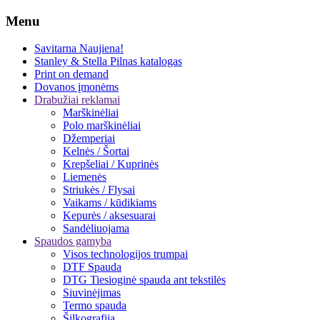
Menu
Savitarna
Naujiena!
Stanley & Stella
Pilnas katalogas
Print on demand
Dovanos įmonėms
Drabužiai reklamai
Marškinėliai
Polo marškinėliai
Džemperiai
Kelnės / Šortai
Krepšeliai / Kuprinės
Liemenės
Striukės / Flysai
Vaikams / kūdikiams
Kepurės / aksesuarai
Sandėliuojama
Spaudos gamyba
Visos technologijos trumpai
DTF Spauda
DTG Tiesioginė spauda ant tekstilės
Siuvinėjimas
Termo spauda
Šilkografija