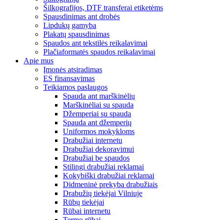
Šilkografijos, DTF transferai etiketėms
Spausdinimas ant drobės
Lipdukų gamyba
Plakatų spausdinimas
Spaudos ant tekstilės reikalavimai
Plačiaformatės spaudos reikalavimai
Apie mus
Įmonės atsiradimas
ES finansavimas
Teikiamos paslaugos
Spauda ant marškinėlių
Marškinėliai su spauda
Džemperiai su spauda
Spauda ant džemperių
Uniformos mokykloms
Drabužiai internetu
Drabužiai dekoravimui
Drabužiai be spaudos
Stilingi drabužiai reklamai
Kokybiški drabužiai reklamai
Didmeninė prekyba drabužiais
Drabužių tiekėjai Vilniuje
Rūbų tiekėjai
Rūbai internetu
Termo rūbai