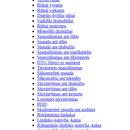
Rūbai vyrams
Rūbai vaikams
Didelių dydžių rūbai
Vaikiški drabužėliai
Rūbai moterims
Moteriški drabužiai
Spausdinimas ant rūbų
Spauda ant rūbų
Spauda ant drabužių
Spausdinimas ant marškinėlių
Spausdinimas ant džemperių
DTG Direct to garment
Tiesioginis spausdinimas
Šilkografinė spauda
Šilkografija ant tekstilės
Siuvinėjimas ant drabužių
Siuvinėjimas ant rūbų
Siuvinėjimas ant kepurių
Logotipų siuvinėjimas
POD
Skaitmeninė spauda ant audinio
Reklaminiai lipdukai
Lipdukų gamyba, kaina
Reklaminių lipdukų gamyba, kaina