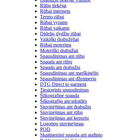
Rūbų tiekėjai
Rūbai internetu
Termo rūbai
Rūbai vyrams
Rūbai vaikams
Didelių dydžių rūbai
Vaikiški drabužėliai
Rūbai moterims
Moteriški drabužiai
Spausdinimas ant rūbų
Spauda ant rūbų
Spauda ant drabužių
Spausdinimas ant marškinėlių
Spausdinimas ant džemperių
DTG Direct to garment
Tiesioginis spausdinimas
Šilkografinė spauda
Šilkografija ant tekstilės
Siuvinėjimas ant drabužių
Siuvinėjimas ant rūbų
Siuvinėjimas ant kepurių
Logotipų siuvinėjimas
POD
Skaitmeninė spauda ant audinio