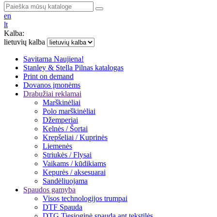
en
lt
Kalba:
lietuvių kalba
Savitarna
Naujiena!
Stanley & Stella
Pilnas katalogas
Print on demand
Dovanos įmonėms
Drabužiai reklamai
Marškinėliai
Polo marškinėliai
Džemperiai
Kelnės / Šortai
Krepšeliai / Kuprinės
Liemenės
Striukės / Flysai
Vaikams / kūdikiams
Kepurės / aksesuarai
Sandėliuojama
Spaudos gamyba
Visos technologijos trumpai
DTF Spauda
DTG Tiesioginė spauda ant tekstilės