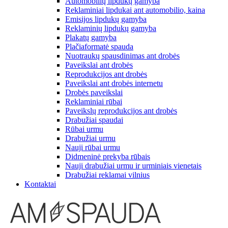
Automobilių lipdukų gamyba
Reklaminiai lipdukai ant automobilio, kaina
Emisijos lipdukų gamyba
Reklaminių lipdukų gamyba
Plakatų gamyba
Plačiaformatė spauda
Nuotraukų spausdinimas ant drobės
Paveikslai ant drobės
Reprodukcijos ant drobės
Paveikslai ant drobės internetu
Drobės paveikslai
Reklaminiai rūbai
Paveikslų reprodukcijos ant drobės
Drabužiai spaudai
Rūbai urmu
Drabužiai urmu
Nauji rūbai urmu
Didmeninė prekyba rūbais
Nauji drabužiai urmu ir urminiais vienetais
Drabužiai reklamai vilnius
Kontaktai