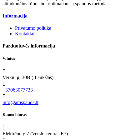
atitinkančius rūbus bei optimaliausią spaudos metodą.
Informacija
Privatumo politika
Kontaktai
Parduotuvės informacija
Vilnius

Verkių g. 30B (II aukštas)

+37063077733

info@amspauda.lt
Kauno biuras

Elektrėnų g.7 (Verslo centras E7)