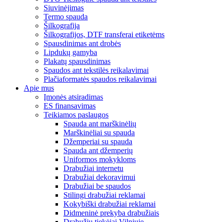
Siuvinėjimas
Termo spauda
Šilkografija
Šilkografijos, DTF transferai etiketėms
Spausdinimas ant drobės
Lipdukų gamyba
Plakatų spausdinimas
Spaudos ant tekstilės reikalavimai
Plačiaformatės spaudos reikalavimai
Apie mus
Įmonės atsiradimas
ES finansavimas
Teikiamos paslaugos
Spauda ant marškinėlių
Marškinėliai su spauda
Džemperiai su spauda
Spauda ant džemperių
Uniformos mokykloms
Drabužiai internetu
Drabužiai dekoravimui
Drabužiai be spaudos
Stilingi drabužiai reklamai
Kokybiški drabužiai reklamai
Didmeninė prekyba drabužiais
Drabužių tiekėjai Vilniuje