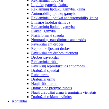
Reklaminiai lipdukai
Lipdukų gamyba, kaina
Reklaminių lipdukų gamyba, kaina
Automobilių lipdukų gamyba
Reklaminiai lipdukai ant automobilio, kaina
Emisijos lipdukų gamyba
Reklaminių lipdukų gamyba
Plakatų gamyba
Plačiaformatė spauda
Nuotraukų spausdinimas ant drobės
Paveikslai ant drobės
Reprodukcijos ant drobės
Paveikslai ant drobės internetu
Drobės paveikslai
Reklaminiai rūbai
Paveikslų reprodukcijos ant drobės
Drabužiai spaudai
Rūbai urmu
Drabužiai urmu
Nauji rūbai urmu
Didmeninė prekyba rūbais
Nauji drabužiai urmu ir urminiais vienetais
Drabužiai reklamai vilnius
Kontaktai